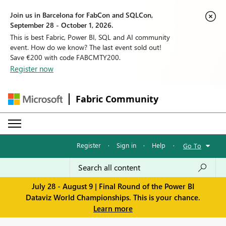
Join us in Barcelona for FabCon and SQLCon,
September 28 - October 1, 2026.
This is best Fabric, Power BI, SQL and AI community
event. How do we know? The last event sold out!
Save €200 with code FABCMTY200.
Register now
Fabric Community
Register
·
Sign in
·
Help
·
Go To
July 28 - August 9 | Final Round of the Power BI
Dataviz World Championships. This is your chance.
Learn more