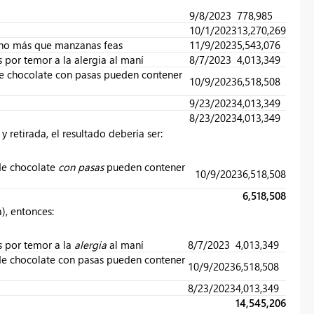
9/8/2023
778,985
10/1/2023
13,270,269
cho más que manzanas feas
11/9/2023
5,543,076
por temor a la alergia al maní
8/7/2023
4,013,349
de chocolate con pasas pueden contener
10/9/2023
6,518,508
9/23/2023
4,013,349
8/23/2023
4,013,349
y retirada, el resultado debería ser:
 de chocolate
con pasas
pueden contener
10/9/2023
6,518,508
6,518,508
), entonces:
 por temor a la
alergia
al maní
8/7/2023
4,013,349
 de chocolate con pasas pueden contener
10/9/2023
6,518,508
8/23/2023
4,013,349
14,545,206