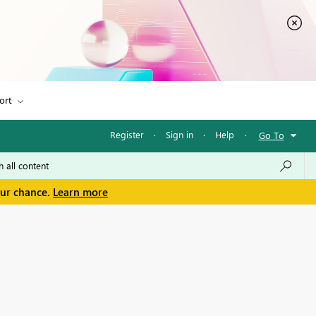
ort
Register
·
Sign in
·
Help
·
Go To
our chance.
Learn more