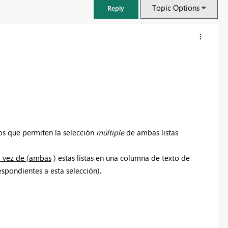
Topic Options
Reply
ros que permiten
la selección
múltiple
de ambas listas
a vez de (ambas
) estas listas en una columna de texto de
spondientes a esta selección).
FabCon & SQLCon – Barcelona 2026
Join us in Barcelona for FabCon and SQLCon, the Fabric, Power BI,
SQL, and AI community event. Save €200 with code FABCMTY200.
Register now