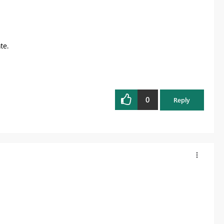
te.
0
Reply