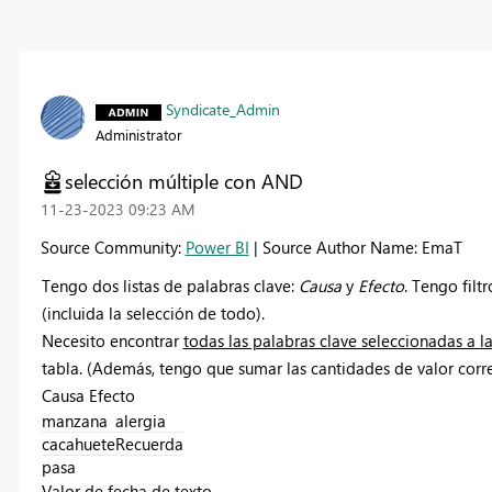
Syndicate_Admin
Administrator
selección múltiple con AND
‎11-23-2023
09:23 AM
Source Community:
Power BI
| Source Author Name: EmaT
Tengo dos listas de palabras clave:
Causa
y
Efecto
. Tengo filt
(incluida la selección de todo).
Necesito encontrar
todas las palabras clave seleccionadas a l
tabla. (Además, tengo que sumar las cantidades de valor corre
Causa Efecto
manzana
alergia
cacahuete
Recuerda
pasa
Valor de fecha de texto