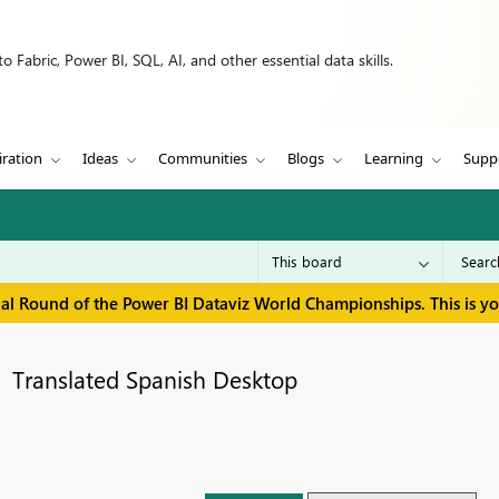
 Fabric, Power BI, SQL, AI, and other essential data skills.
iration
Ideas
Communities
Blogs
Learning
Supp
inal Round of the Power BI Dataviz World Championships. This is y
Translated Spanish Desktop