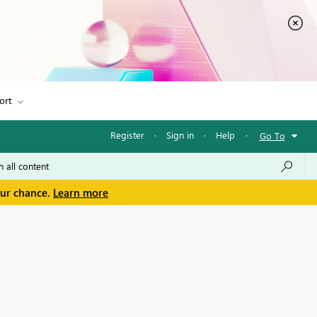
ort
Register
·
Sign in
·
Help
·
Go To
our chance.
Learn more