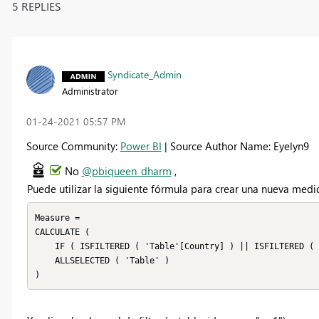
5 REPLIES
Syndicate_Admin
Administrator
‎01-24-2021
05:57 PM
Source Community:
Power BI
| Source Author Name: Eyelyn9
No
@pbiqueen_dharm
,
Puede utilizar la siguiente fórmula para crear una nueva medi
Measure =

CALCULATE (

    IF ( ISFILTERED ( 'Table'[Country] ) || ISFILTERED ( 'Table'[City] ), 1, 0 ),

    ALLSELECTED ( 'Table' )

)