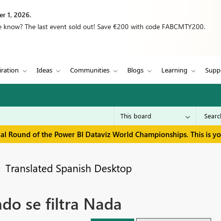
r 1, 2026.
we know? The last event sold out! Save €200 with code FABCMTY200.
iration
Ideas
Communities
Blogs
Learning
Supp
inal Round of the Power BI Dataviz World Championships. This is y
Translated Spanish Desktop
do se filtra Nada