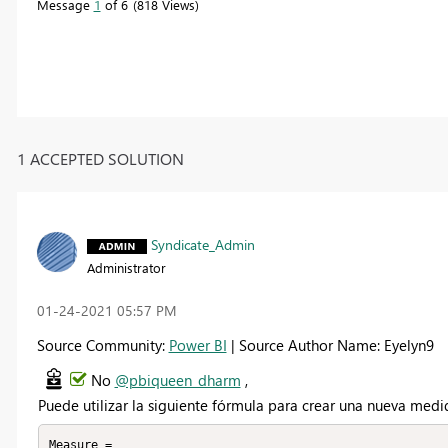
Message
1
of 6
818 Views
1 ACCEPTED SOLUTION
Syndicate_Admin
Administrator
‎01-24-2021
05:57 PM
Source Community:
Power BI
| Source Author Name: Eyelyn9
No
@pbiqueen_dharm
,
Puede utilizar la siguiente fórmula para crear una nueva medi
Measure =
