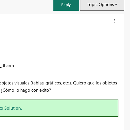
Topic Options
Reply
n_dharm
tos visuales (tablas, gráficos, etc.). Quiero que los objetos
. ¿Cómo lo hago con éxito?
FabCon & SQLCon – Barcelona 2026
Join us in Barcelona for FabCon and SQLCon, the Fabric, Power BI,
to Solution.
SQL, and AI community event. Save €200 with code FABCMTY200.
Register now