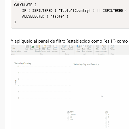
CALCULATE (

    IF ( ISFILTERED ( 'Table'[Country] ) || ISFILTERED ( 'Table'[City] ), 1, 0 ),

    ALLSELECTED ( 'Table' )

)
Y aplíquelo al panel de filtro (establecido como "es 1") como