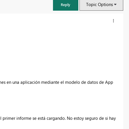
Topic Options
Reply
ormes en una aplicación mediante el modelo de datos de App
FabCon & SQLCon – Barcelona 2026
Join us in Barcelona for FabCon and SQLCon, the Fabric, Power BI,
SQL, and AI community event. Save €200 with code FABCMTY200.
el primer informe se está cargando. No estoy seguro de si hay
Register now