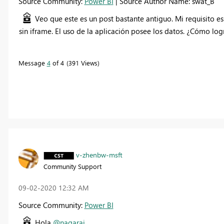
Source Community:
Power BI
| Source Author Name: swat_B
Veo que este es un post bastante antiguo. Mi requisito e
sin iframe. El uso de la aplicación posee los datos. ¿Cómo log
Message
4
of 4
391 Views
v-zhenbw-msft
Community Support
‎09-02-2020
12:32 AM
Source Community:
Power BI
Hola
@nagaraj
,