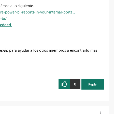
érase a lo siguiente.
-power-bi-reports-in-your-internal-porta...
-bi/
bedded.
ución
para ayudar a los otros miembros a encontrarlo más
0
Reply