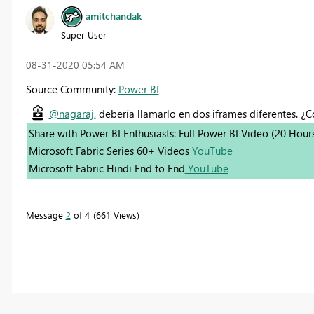
amitchandak
Super User
‎08-31-2020
05:54 AM
Source Community:
Power BI
@nagaraj,
debería llamarlo en dos iframes diferentes. ¿C
Share with Power BI Enthusiasts: Full Power BI Video (20 Hour
Microsoft Fabric Series 60+ Videos
YouTube
Microsoft Fabric Hindi End to End
YouTube
Message
2
of 4
661 Views