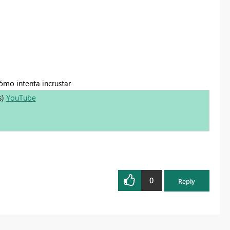
ómo intenta incrustar
s)
YouTube
0
Reply