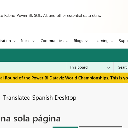
 Fabric, Power BI, SQL, AI, and other essential data skills.
iration
Ideas
Communities
Blogs
Learning
Supp
inal Round of the Power BI Dataviz World Championships. This is y
Translated Spanish Desktop
una sola página