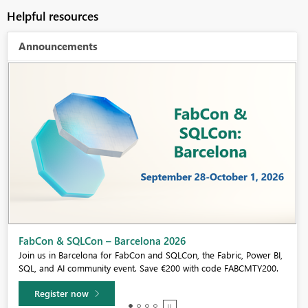
Helpful resources
Announcements
Fabric Community Sticker Challenge - Barcelona 2026
If you love stickers, then you will definitely want to check out our
community sticker challenge, Barcelona edition!
Learn more