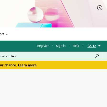
ort
Register
·
Sign in
·
Help
·
Go To
our chance.
Learn more