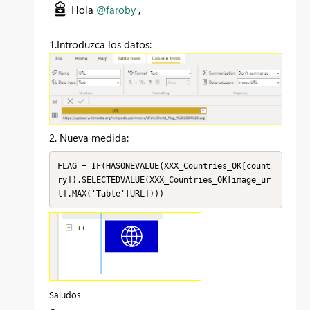
Hola
@faroby
,
1.Introduzca los datos:
2. Nueva medida:
FLAG = IF(HASONEVALUE(XXX_Countries_OK[count
ry]),SELECTEDVALUE(XXX_Countries_OK[image_ur
l],MAX('Table'[URL])))
Saludos