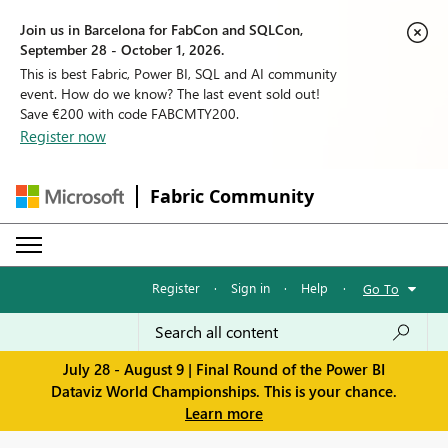
Join us in Barcelona for FabCon and SQLCon,
September 28 - October 1, 2026.
This is best Fabric, Power BI, SQL and AI community
event. How do we know? The last event sold out!
Save €200 with code FABCMTY200.
Register now
Fabric Community
Register
·
Sign in
·
Help
·
Go To
July 28 - August 9 | Final Round of the Power BI
Dataviz World Championships. This is your chance.
Learn more