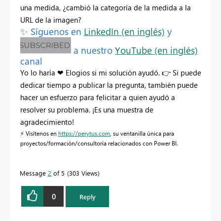
una medida, ¿cambió la categoría de la medida a la
URL de la imagen?
✨
Síguenos en
LinkedIn (en inglés)
y
a nuestro
YouTube (en inglés)
canal
Yo lo haría
❤
Elogios
si mi solución ayudó.
👉
Si puede
dedicar tiempo a publicar la pregunta, también puede
hacer un esfuerzo para felicitar a quien ayudó a
resolver su problema. ¡Es una muestra de
agradecimiento!
⚡
Visítenos en
https://perytus.com
, su ventanilla única para
proyectos/formación/consultoría relacionados con Power BI.
Message
2
of 5
303 Views
0
Reply