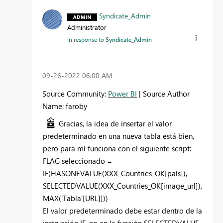
Syndicate_Admin
Administrator
In response to
Syndicate_Admin
‎09-26-2022
06:00 AM
Source Community:
Power BI
| Source Author
Name: faroby
Gracias, la idea de insertar el valor
predeterminado en una nueva tabla está bien,
pero para mí funciona con el siguiente script:
FLAG seleccionado =
IF(HASONEVALUE(XXX_Countries_OK[país]),
SELECTEDVALUE(XXX_Countries_OK[image_url]),
MAX('Tabla'[URL]]))
El valor predeterminado debe estar dentro de la
instrucción IF, no en la función SELECTEDVALUE