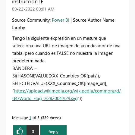
instrucción IF
‎09-22-2022
09:01 AM
Source Community:
Power BI
| Source Author Name:
faroby
Tengo la siguiente expresión en un mesure que
selecciona una URL de imagen de un indicador de una
tabla, pero cuando es FALSE no muestra la imagen
predeterminada.
BANDERA =
Si
(
HASONEVALUE
(
XXX_Countries_OK
[país]
),
SELECTEDVALUE
(
XXX_Countries_OK
[image_url]
,
"
https://upload.wikimedia.org/wikipedia/commons/d/
d4/World_Flag_%282004%29.svg
"
))
Message
1
of 5
339 Views
0
Reply