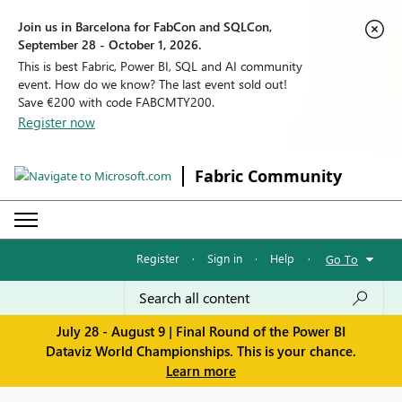
Join us in Barcelona for FabCon and SQLCon,
September 28 - October 1, 2026.
This is best Fabric, Power BI, SQL and AI community
event. How do we know? The last event sold out!
Save €200 with code FABCMTY200.
Register now
Fabric Community
Register
·
Sign in
·
Help
·
Go To
July 28 - August 9 | Final Round of the Power BI
Dataviz World Championships. This is your chance.
Learn more