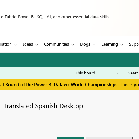
 Fabric, Power BI, SQL, AI, and other essential data skills.
iration
Ideas
Communities
Blogs
Learning
Supp
inal Round of the Power BI Dataviz World Championships. This is y
Translated Spanish Desktop