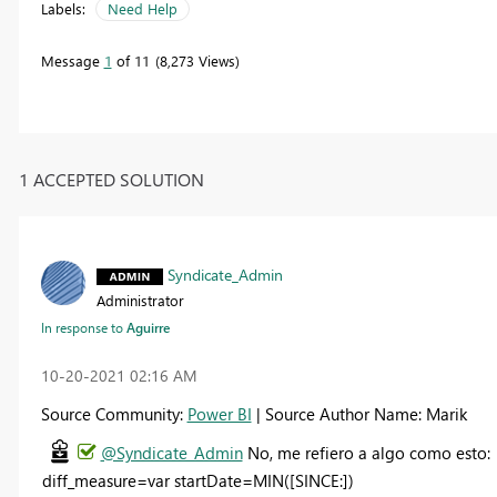
Labels:
Need Help
Message
1
of 11
8,273 Views
1 ACCEPTED SOLUTION
Syndicate_Admin
Administrator
In response to
Aguirre
‎10-20-2021
02:16 AM
Source Community:
Power BI
| Source Author Name: Marik
@Syndicate_Admin
No, me refiero a algo como esto:
diff_measure=var startDate=MIN([SINCE:])