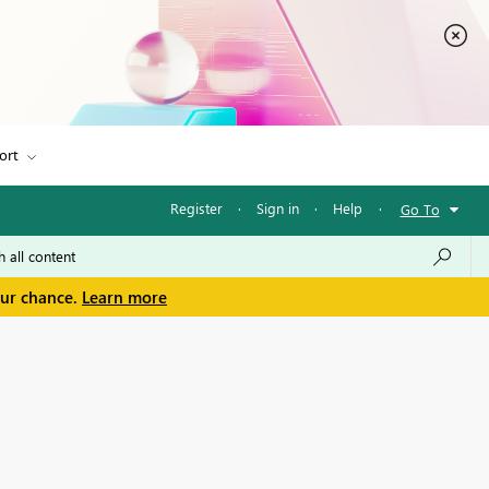
ort
Register
·
Sign in
·
Help
·
Go To
our chance.
Learn more