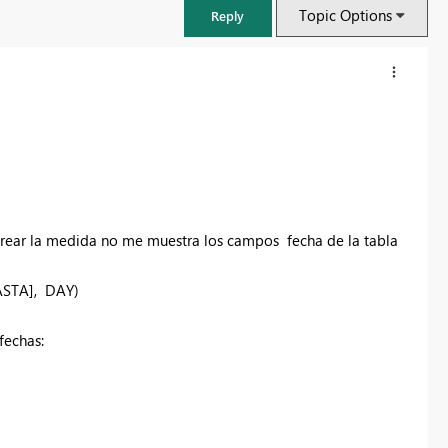
Topic Options
Reply
 crear la medida no me muestra los campos fecha de la tabla
STA],
DAY
)
fechas:
FabCon & SQLCon – Barcelona 2026
Join us in Barcelona for FabCon and SQLCon, the Fabric, Power BI,
SQL, and AI community event. Save €200 with code FABCMTY200.
Register now