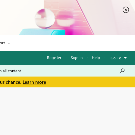
ort
Register
·
Sign in
·
Help
·
Go To
our chance.
Learn more