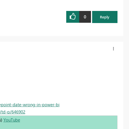
0
Reply
repoint-date-wrong-in-power-bi
/td-p/646902
s)
YouTube