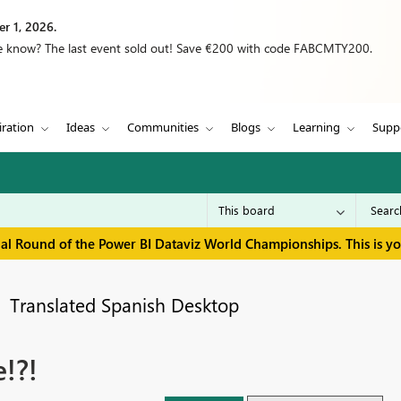
r 1, 2026.
we know? The last event sold out! Save €200 with code FABCMTY200.
iration
Ideas
Communities
Blogs
Learning
Supp
inal Round of the Power BI Dataviz World Championships. This is y
Translated Spanish Desktop
!?!