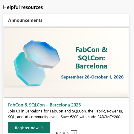
Helpful resources
Announcements
Fabric Community Sticker Challenge - Barcelona 2026
If you love stickers, then you will definitely want to check out our
community sticker challenge, Barcelona edition!
Learn more