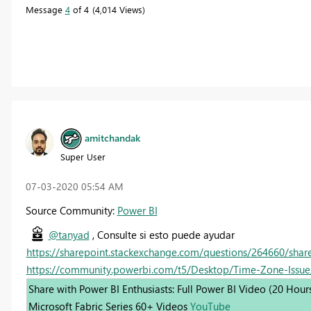
Message
4
of 4
4,014 Views
amitchandak
Super User
‎07-03-2020
05:54 AM
Source Community:
Power BI
@tanyad
, Consulte si esto puede ayudar
https://sharepoint.stackexchange.com/questions/264660/sha
https://community.powerbi.com/t5/Desktop/Time-Zone-Issue
Share with Power BI Enthusiasts: Full Power BI Video (20 Hour
Microsoft Fabric Series 60+ Videos
YouTube