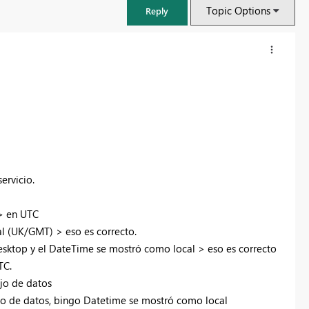
Topic Options
Reply
ervicio.
 > en UTC
al (UK/GMT) > eso es correcto.
FabCon & SQLCon – Barcelona 2026
esktop y el DateTime se mostró como local > eso es correcto
Join us in Barcelona for FabCon and SQLCon, the Fabric, Power BI,
TC.
SQL, and AI community event. Save €200 with code FABCMTY200.
ujo de datos
Register now
ujo de datos, bingo Datetime se mostró como local