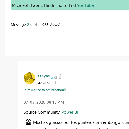
Microsoft Fabric Hindi End to End
YouTube
Message
2
of 4
4,028 Views
tanyad
Advocate III
In response to
amitchandak
‎07-03-2020
08:13 AM
Source Community:
Power BI
Muchas gracias por los punteros, sin embargo, cua