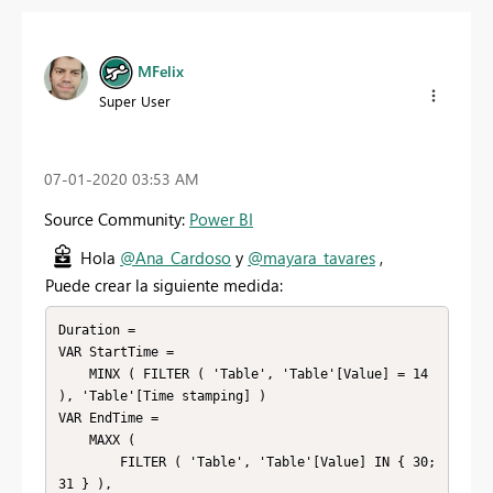
MFelix
Super User
‎07-01-2020
03:53 AM
Source Community:
Power BI
Hola
@Ana_Cardoso
y
@mayara_tavares
,
Puede crear la siguiente medida:
Duration =

VAR StartTime =

    MINX ( FILTER ( 'Table', 'Table'[Value] = 14 
), 'Table'[Time stamping] )

VAR EndTime =

    MAXX (

        FILTER ( 'Table', 'Table'[Value] IN { 30; 
31 } ),
