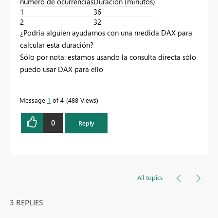
número de ocurrencias
Duración (minutos)
1
36
2
32
¿Podría alguien ayudarnos con una medida DAX para
calcular esta duración?
Sólo por nota: estamos usando la consulta directa sólo
puedo usar DAX para ello
Message
1
of 4
488 Views
0
Reply
All topics
3 REPLIES