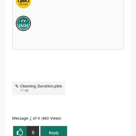
Cleaning_Duration.pbix
17 KB
Message
2
of 4
463 Views
0
Reply