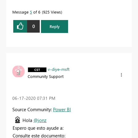
Message
5
of 6
925 Views
0
Reply
v-diye-msft
Community Support
‎06-17-2020
07:31 PM
Source Community:
Power BI
Hola
@jonz
Espero que esto ayude a:
Consulte este documento: