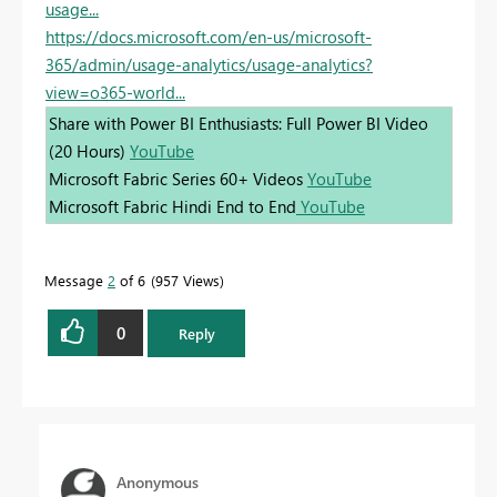
usage...
https://docs.microsoft.com/en-us/microsoft-
365/admin/usage-analytics/usage-analytics?
view=o365-world...
Share with Power BI Enthusiasts: Full Power BI Video
(20 Hours)
YouTube
Microsoft Fabric Series 60+ Videos
YouTube
Microsoft Fabric Hindi End to End
YouTube
Message
2
of 6
957 Views
0
Reply
Anonymous