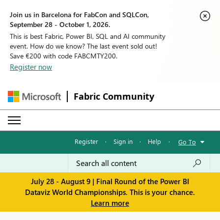
Join us in Barcelona for FabCon and SQLCon,
September 28 - October 1, 2026.
This is best Fabric, Power BI, SQL and AI community
event. How do we know? The last event sold out!
Save €200 with code FABCMTY200.
Register now
Fabric Community
Register
·
Sign in
·
Help
·
Go To
July 28 - August 9 | Final Round of the Power BI
Dataviz World Championships. This is your chance.
Learn more