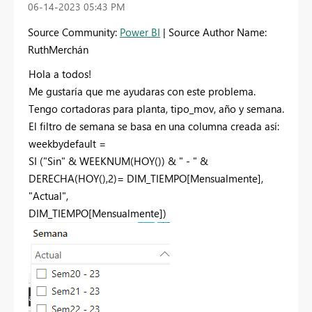
‎06-14-2023
05:43 PM
Source Community:
Power BI
| Source Author Name:
RuthMerchán
Hola a todos!
Me gustaría que me ayudaras con este problema.
Tengo cortadoras para planta, tipo_mov, año y semana.
El filtro de semana se basa en una columna creada así:
weekbydefault =
SI
(
"Sin"
&
WEEKNUM
(
HOY
()) &
" - "
&
DERECHA
(
HOY
(),
2
)=
DIM_TIEMPO
[Mensualmente]
,
"Actual"
,
DIM_TIEMPO
[Mensualmente]
)