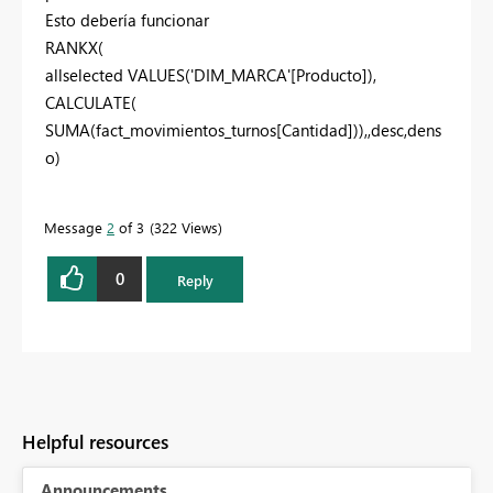
Esto debería funcionar
RANKX(
allselected VALUES('DIM_MARCA'[Producto]),
CALCULATE(
SUMA(fact_movimientos_turnos[Cantidad])),,desc,dens
o)
Message
2
of 3
322 Views
0
Reply
Helpful resources
Announcements