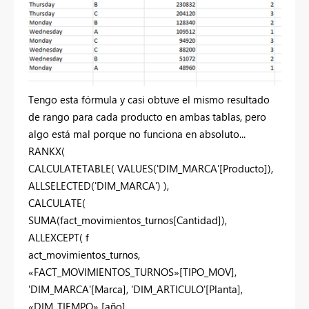
Tengo esta fórmula y casi obtuve el mismo resultado
de rango para cada producto en ambas tablas, pero
algo está mal porque no funciona en absoluto...
RANKX(
CALCULATETABLE( VALUES('DIM_MARCA'[Producto]),
ALLSELECTED('DIM_MARCA') ),
CALCULATE(
SUMA(fact_movimientos_turnos[Cantidad]),
ALLEXCEPT( f
act_movimientos_turnos,
«FACT_MOVIMIENTOS_TURNOS»[TIPO_MOV],
'DIM_MARCA'[Marca], 'DIM_ARTICULO'[Planta],
«DIM_TIEMPO» [año],