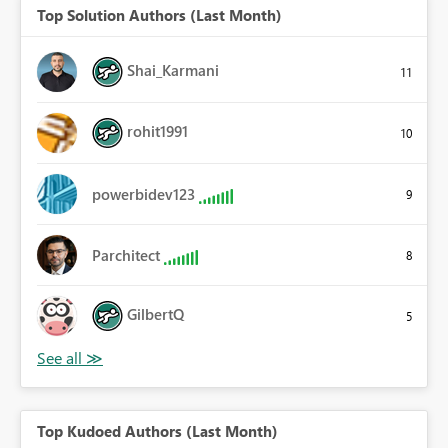
Top Solution Authors (Last Month)
Shai_Karmani
11
rohit1991
10
powerbidev123
9
Parchitect
8
GilbertQ
5
Top Kudoed Authors (Last Month)