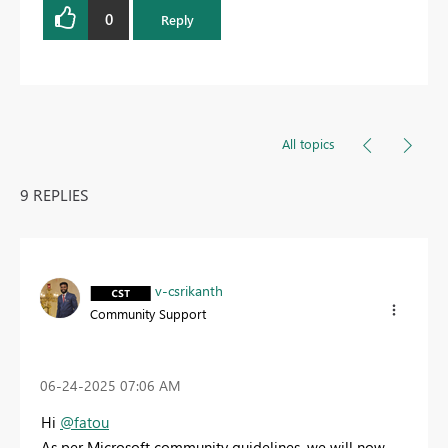
0
Reply
All topics
9 REPLIES
v-csrikanth
Community Support
‎06-24-2025
07:06 AM
Hi
@fatou
As per Microsoft community guidelines, we will now