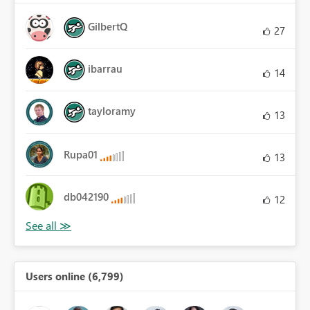
GilbertQ
27
ibarrau
14
tayloramy
13
Rupa01
13
db042190
12
Users online (6,799)