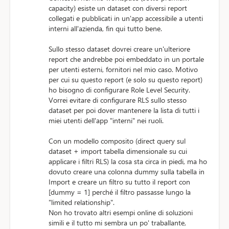
capacity) esiste un dataset con diversi report
collegati e pubblicati in un'app accessibile a utenti
interni all'azienda, fin qui tutto bene.
Sullo stesso dataset dovrei creare un'ulteriore
report che andrebbe poi embeddato in un portale
per utenti esterni, fornitori nel mio caso. Motivo
per cui su questo report (e solo su questo report)
ho bisogno di configurare Role Level Security.
Vorrei evitare di configurare RLS sullo stesso
dataset per poi dover mantenere la lista di tutti i
miei utenti dell'app "interni" nei ruoli.
Con un modello composito (direct query sul
dataset + import tabella dimensionale su cui
applicare i filtri RLS) la cosa sta circa in piedi, ma ho
dovuto creare una colonna dummy sulla tabella in
Import e creare un filtro su tutto il report con
[dummy = 1] perché il filtro passasse lungo la
"limited relationship".
Non ho trovato altri esempi online di soluzioni
simili e il tutto mi sembra un po' traballante,