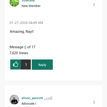
Sthefane
New Member
‎01-27-2026
04:49 AM
Amazing, Nay!!
Message
6
of 17
7,620 Views
1
Reply
alison_pezzott
Advocate I