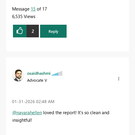
Message
15
of 17
6,535 Views
2
Reply
osaidhashmi
Advocate V
‎01-31-2026
02:48 AM
@nayarahellen
loved the report! It's so clean and
insightful!