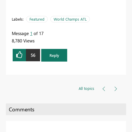
Labels:
Featured
World Champs ATL
Message
1
of 17
8,780 Views
56
Reply
All topics