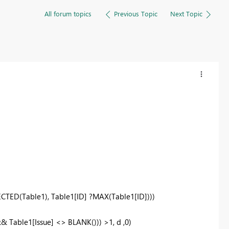
All forum topics
Previous Topic
Next Topic
TED(Table1), Table1[ID] ?MAX(Table1[ID])))
Table1[Issue] <> BLANK())) >1, d ,0)