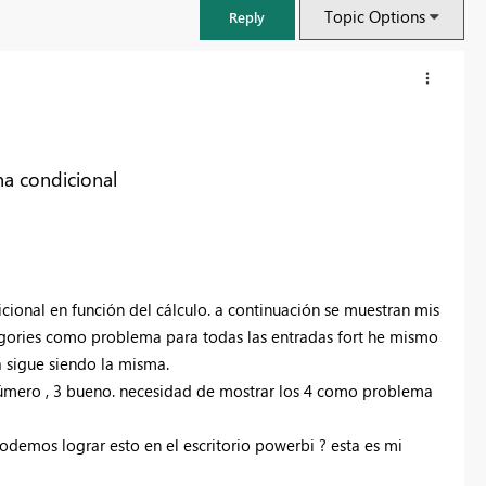
Topic Options
Reply
na condicional
icional en función del cálculo. a continuación se muestran mis
agories como problema para todas las entradas fort he mismo
a sigue siendo la misma.
FabCon & SQLCon – Barcelona 2026
1 número , 3 bueno. necesidad de mostrar los 4 como problema
Join us in Barcelona for FabCon and SQLCon, the Fabric, Power BI,
SQL, and AI community event. Save €200 with code FABCMTY200.
odemos lograr esto en el escritorio powerbi ? esta es mi
Register now