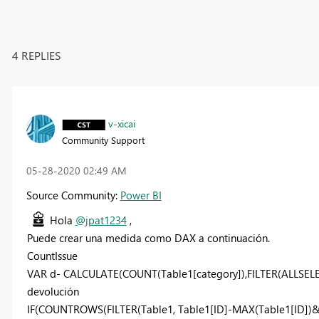
4 REPLIES
v-xicai
Community Support
‎05-28-2020
02:49 AM
Source Community:
Power BI
Hola
@jpat1234
,
Puede crear una medida como DAX a continuación.
CountIssue
VAR d- CALCULATE(COUNT(Table1[category]),FILTER(ALLSELEC
devolución
IF(COUNTROWS(FILTER(Table1, Table1[ID]-MAX(Table1[ID])&& 