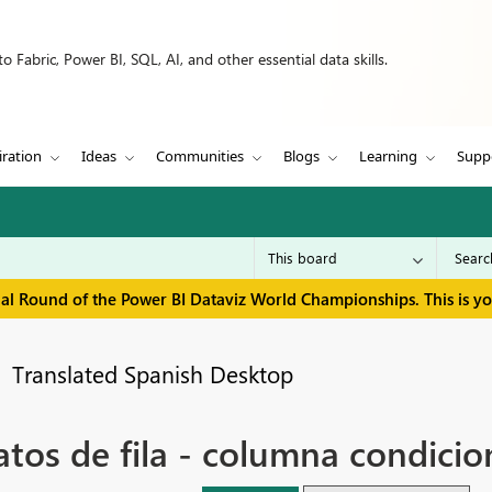
 Fabric, Power BI, SQL, AI, and other essential data skills.
iration
Ideas
Communities
Blogs
Learning
Supp
inal Round of the Power BI Dataviz World Championships. This is y
Translated Spanish Desktop
atos de fila - columna condicio