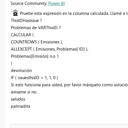
Source Community:
Power BI
Pruebe esta expresión en la columna calculada. Llamé a l
ThisIDHasIssue ?
Problemas de VARThisID ?
CALCULAR (
COUNTROWS ( Emisiones ),
ALLEXCEPT ( Emisiones, Problemas[ ID] ),
Problemas[Emisión] n.o 1
)
devolución
IF ( issuesthisID > 1, 1, 0 )
Si esto funciona para usted, por favor márquelo como solución
avísame si no.
saludos
palmadita