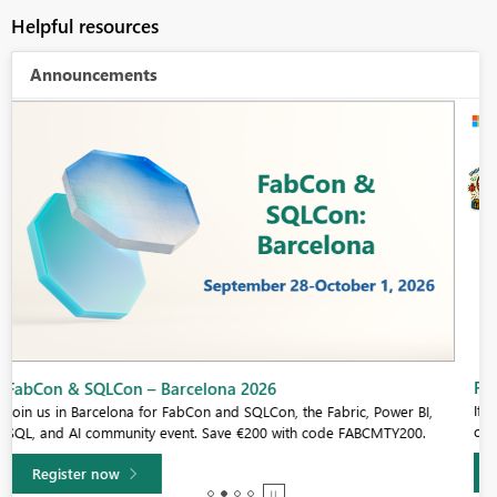
Helpful resources
Announcements
Fabric Community Sticker Challenge - Barcelona 2026
If you love stickers, then you will definitely want to check out our
community sticker challenge, Barcelona edition!
Learn more