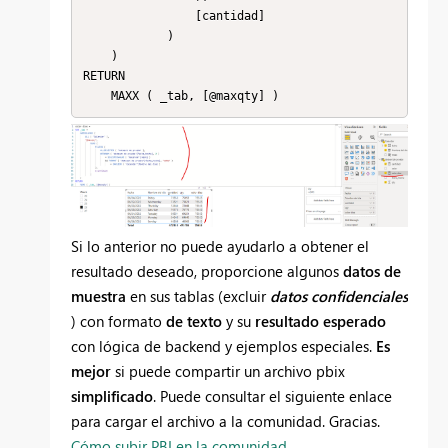
                [cantidad]

            )

    )

RETURN

    MAXX ( _tab, [@maxqty] )
Si lo anterior no puede ayudarlo a obtener el
resultado deseado, proporcione algunos
datos de
muestra
en sus tablas (excluir
datos
confidenciales
) con formato
de texto
y su
resultado esperado
con lógica de backend y ejemplos especiales.
Es
mejor
si puede compartir un archivo pbix
simplificado
. Puede consultar el siguiente enlace
para cargar el archivo a la comunidad. Gracias.
Cómo subir PBI en la comunidad