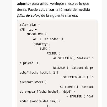
adjunto
) para usted, verifique si eso es lo que
desea. Puede
actualizar
la fórmula de
medida
[dias de color]
de la siguiente manera:
color dias = 

VAR _tab =

    ADDCOLUMNS (

        ALL ( 'Calendar' ),

        "@maxqty",

            SUMX (

                FILTER (

                    ALLSELECTED ( 'dataset d
e prueba' ),

                    WEEKNUM ( 'dataset de pr
ueba'[fecha_hecho], 2 )

                        = SELECTEDVALUE ( 'C
alendar'[Week] )

                        && FORMAT ( 'dataset 
de prueba'[fecha_hecho], "dddd" )

                            = EARLIER ( 'Cal
endar'[Nombre del dia] )

                ),
