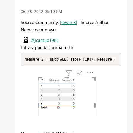
‎06-28-2022
05:10 PM
Source Community:
Power BI
| Source Author
Name: ryan_mayu
@jcamilo1985
tal vez puedas probar esto
Measure 2 = maxx(ALL('Table'[ID]),[Measure])