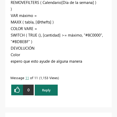
REMOVEFILTERS ( Calendario[Día de la semana] )
)
VAR máximo =
MAXX ( tabla, [@thefts] )
COLOR VARE =
SWITCH ( TRUE (), [cantidad] >= máximo, "#8C0000",
"#BDBEBF" )
DEVOLUCIÓN
Color
espero que esto ayude de alguna manera
Message
11
of 11
1,153 Views
0
Reply