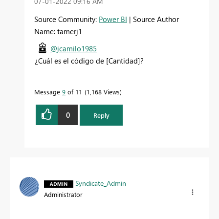
‎07-01-2022
09:16 AM
Source Community:
Power BI
| Source Author
Name: tamerj1
@jcamilo1985
¿Cuál es el código de [Cantidad]?
Message
9
of 11
1,168 Views
0
Reply
Syndicate_Admin
Administrator