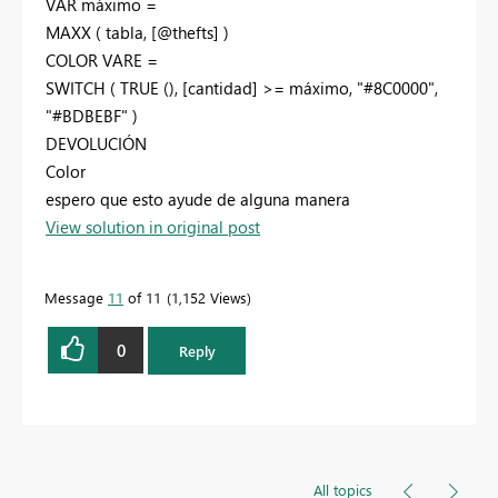
VAR máximo =
MAXX ( tabla, [@thefts] )
COLOR VARE =
SWITCH ( TRUE (), [cantidad] >= máximo, "#8C0000",
"#BDBEBF" )
DEVOLUCIÓN
Color
espero que esto ayude de alguna manera
View solution in original post
Message
11
of 11
1,152 Views
0
Reply
All topics