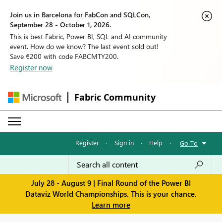
Join us in Barcelona for FabCon and SQLCon,
September 28 - October 1, 2026.
This is best Fabric, Power BI, SQL and AI community
event. How do we know? The last event sold out!
Save €200 with code FABCMTY200.
Register now
Fabric Community
Register
·
Sign in
·
Help
·
Go To
July 28 - August 9 | Final Round of the Power BI
Dataviz World Championships. This is your chance.
Learn more