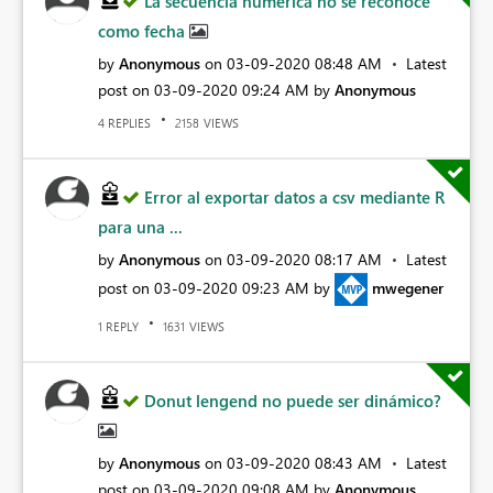
La secuencia numérica no se reconoce
como fecha
by
Anonymous
on
‎03-09-2020
08:48 AM
Latest
post on
‎03-09-2020
09:24 AM
by
Anonymous
REPLIES
VIEWS
4
2158
Error al exportar datos a csv mediante R
para una ...
by
Anonymous
on
‎03-09-2020
08:17 AM
Latest
post on
‎03-09-2020
09:23 AM
by
mwegener
REPLY
VIEWS
1
1631
Donut lengend no puede ser dinámico?
by
Anonymous
on
‎03-09-2020
08:43 AM
Latest
post on
‎03-09-2020
09:08 AM
by
Anonymous