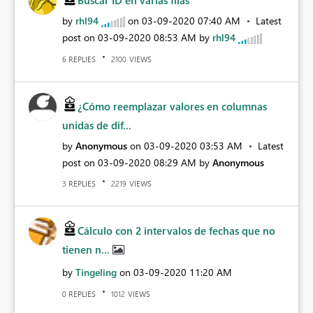
Buscar ID en varias filas
by
rhl94
on
‎03-09-2020
07:40 AM
Latest
post on
‎03-09-2020
08:53 AM
by
rhl94
REPLIES
VIEWS
6
2100
¿Cómo reemplazar valores en columnas
unidas de dif...
by
Anonymous
on
‎03-09-2020
03:53 AM
Latest
post on
‎03-09-2020
08:29 AM
by
Anonymous
REPLIES
VIEWS
3
2219
Cálculo con 2 intervalos de fechas que no
tienen n...
by
Tingeling
on
‎03-09-2020
11:20 AM
REPLIES
VIEWS
0
1012