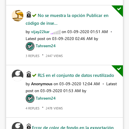
No se muestra la opción Publicar en
código de inse...
by
vijay22kar
on
‎03-09-2020
01:51 AM
Latest post on
‎03-09-2020
02:46 AM
by
Tahreem24
REPLIES
VIEWS
3
2447
RLS en el conjunto de datos reutilizado
by
Anonymous
on
‎03-09-2020
12:04 AM
Latest
post on
‎03-09-2020
01:53 AM
by
Tahreem24
REPLIES
VIEWS
4
2478
Error de color de fondo en la exportación