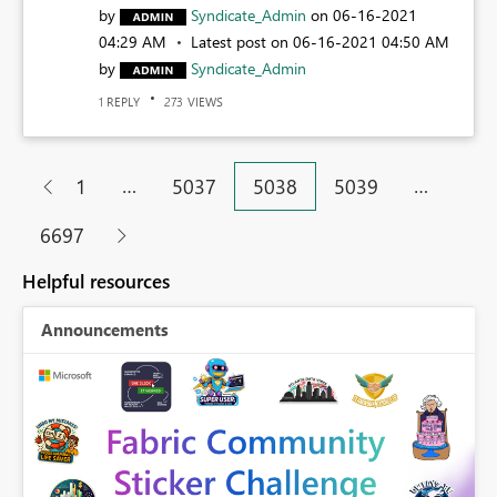
by
Syndicate_Admin
on
‎06-16-2021
04:29 AM
Latest post on
‎06-16-2021
04:50 AM
by
Syndicate_Admin
REPLY
VIEWS
1
273
…
…
1
5037
5038
5039
6697
Helpful resources
Announcements