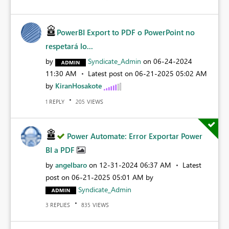
PowerBI Export to PDF o PowerPoint no
respetará lo...
by
Syndicate_Admin
on
‎06-24-2024
11:30 AM
Latest post on
‎06-21-2025
05:02 AM
by
KiranHosakote
REPLY
VIEWS
1
205
Power Automate: Error Exportar Power
BI a PDF
by
angelbaro
on
‎12-31-2024
06:37 AM
Latest
post on
‎06-21-2025
05:01 AM
by
Syndicate_Admin
REPLIES
VIEWS
3
835