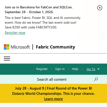
Join us in Barcelona for FabCon and SQLCon,
September 28 - October 1, 2026.
This is best Fabric, Power BI, SQL and AI community
event. How do we know? The last event sold out!
Save €200 with code FABCMTY200.
Register now
Fabric Community
Register
·
Sign in
·
Help
·
Go To
July 28 - August 9 | Final Round of the Power BI
Dataviz World Championships. This is your chance.
Learn more