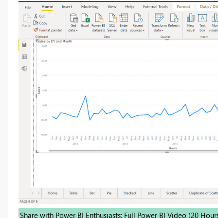
Share with Power BI Enthusiasts: Full Power BI Video (20 Hour