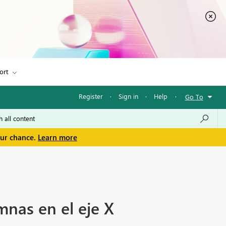
ort
Register
·
Sign in
·
Help
·
Go To
our chance.
Learn more
mnas en el eje X