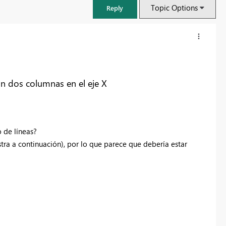
Topic Options
Reply
on dos columnas en el eje X
 de líneas?
tra a continuación), por lo que parece que debería estar
FabCon & SQLCon – Barcelona 2026
Join us in Barcelona for FabCon and SQLCon, the Fabric, Power BI,
SQL, and AI community event. Save €200 with code FABCMTY200.
Register now