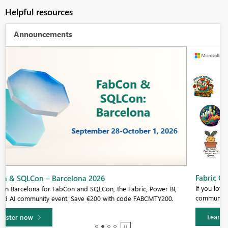
Helpful resources
Announcements
Fabric Community Sticker Challenge - Barcelona 2026
If you love stickers, then you will definitely want to check out our
community sticker challenge, Barcelona edition!
Learn more