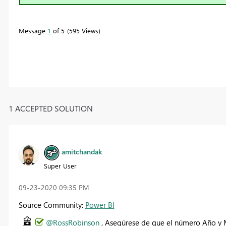
Message
1
of 5
595 Views
1 ACCEPTED SOLUTION
amitchandak
Super User
‎09-23-2020
09:35 PM
Source Community:
Power BI
@RossRobinson
, Asegúrese de que el número Año y M