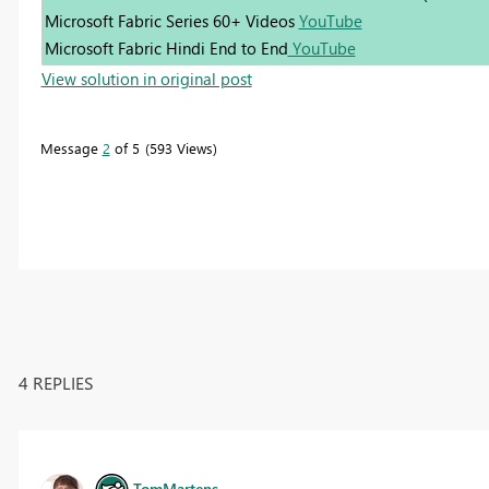
Microsoft Fabric Series 60+ Videos
YouTube
Microsoft Fabric Hindi End to End
YouTube
View solution in original post
Message
2
of 5
593 Views
4 REPLIES
TomMartens