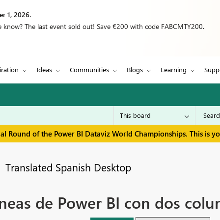
r 1, 2026.
we know? The last event sold out! Save €200 with code FABCMTY200.
iration
Ideas
Communities
Blogs
Learning
Supp
inal Round of the Power BI Dataviz World Championships. This is y
Translated Spanish Desktop
líneas de Power BI con dos colu