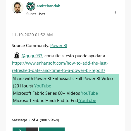
amitchandak
Super User
‎11-19-2020
01:52 AM
Source Community:
Power BI
@gugu933,
consulte si esto puede ayudar a
https://www.enhansoft.com/how-to-add-the-last-
refreshed-date-and-time-to-a-power-bi-report/
Share with Power BI Enthusiasts: Full Power BI Video
(20 Hours)
YouTube
Microsoft Fabric Series 60+ Videos
YouTube
Microsoft Fabric Hindi End to End
YouTube
Message
2
of 4
900 Views