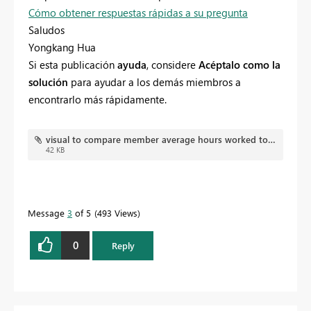
Cómo obtener respuestas rápidas a su pregunta
Saludos
Yongkang Hua
Si esta publicación
ayuda
, considere
Acéptalo como la
solución
para ayudar a los demás miembros a
encontrarlo más rápidamente.
visual to compare member average hours worked to team average.pbix
42 KB
Message
3
of 5
493 Views
0
Reply