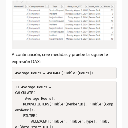
A continuación, cree medidas y pruebe la siguiente
expresión DAX:
Average Hours = AVERAGE('Table'[Hours])
T1 Average Hours = 

CALCULATE(

    [Average Hours],

    REMOVEFILTERS('Table'[MemberID], 'Table'[Comp
anyName]),

    FILTER(

        ALLEXCEPT('Table', 'Table'[Type], 'Tabl
e'[date_start_UTC]),
