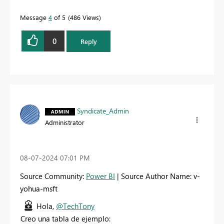
Message
4
of 5
486 Views
0
Reply
Syndicate_Admin
Administrator
‎08-07-2024
07:01 PM
Source Community:
Power BI
| Source Author Name: v-
yohua-msft
Hola,
@TechTony
Creo una tabla de ejemplo: