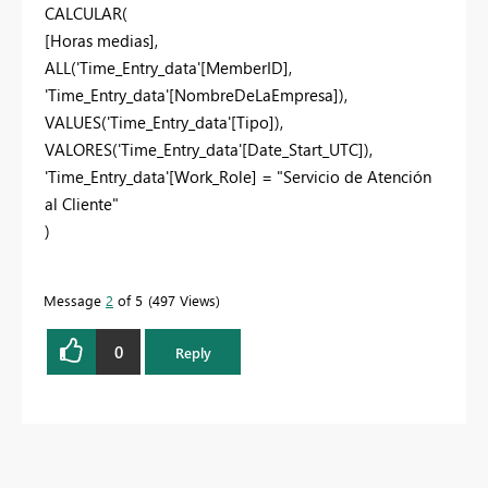
CALCULAR(
[Horas medias],
ALL('Time_Entry_data'[MemberID],
'Time_Entry_data'[NombreDeLaEmpresa]),
VALUES('Time_Entry_data'[Tipo]),
VALORES('Time_Entry_data'[Date_Start_UTC]),
'Time_Entry_data'[Work_Role] = "Servicio de Atención
al Cliente"
)
Message
2
of 5
497 Views
0
Reply