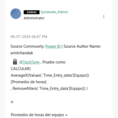
Syndicate_Admin
Administrator
‎08-07-2024
06:47 PM
Source Community:
Power BI
| Source Author Name:
amitchandak
@TechTony
, Pruebe como
CALCULAR(
AverageX(Values( 'Time_Entry_data'[Equipo])
[Promedio de horas]
, Removefilters( 'Time_Entry_data'[Equipo]) )
o
Promedio de horas del equipo =