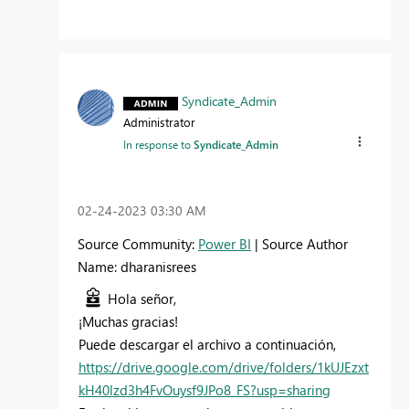
Syndicate_Admin
Administrator
In response to
Syndicate_Admin
‎02-24-2023
03:30 AM
Source Community:
Power BI
| Source Author
Name: dharanisrees
Hola señor,
¡Muchas gracias!
Puede descargar el archivo a continuación,
https://drive.google.com/drive/folders/1kUJEzxt
kH40lzd3h4FvOuysf9JPo8_FS?usp=sharing