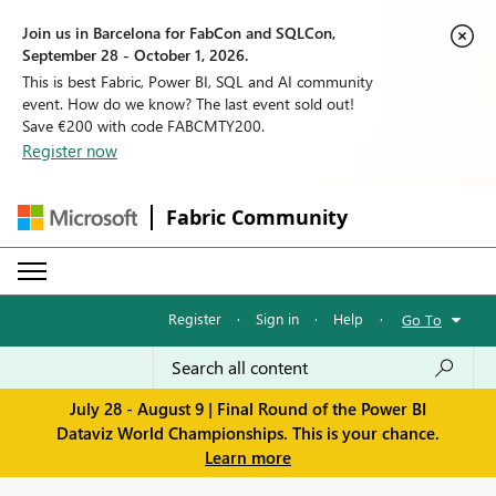
Join us in Barcelona for FabCon and SQLCon,
September 28 - October 1, 2026.
This is best Fabric, Power BI, SQL and AI community
event. How do we know? The last event sold out!
Save €200 with code FABCMTY200.
Register now
Fabric Community
Register
·
Sign in
·
Help
·
Go To
July 28 - August 9 | Final Round of the Power BI
Dataviz World Championships. This is your chance.
Learn more