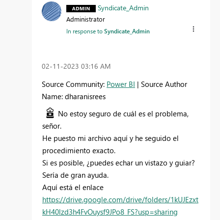
Syndicate_Admin
Administrator
In response to
Syndicate_Admin
‎02-11-2023
03:16 AM
Source Community:
Power BI
| Source Author
Name: dharanisrees
No estoy seguro de cuál es el problema,
señor.
He puesto mi archivo aquí y he seguido el
procedimiento exacto.
Si es posible, ¿puedes echar un vistazo y guiar?
Sería de gran ayuda.
Aquí está el enlace
https://drive.google.com/drive/folders/1kUJEzxt
kH40lzd3h4FvOuysf9JPo8_FS?usp=sharing