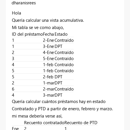
dharanisrees
Hola
Quería calcular una vista acumulativa.
Mi tabla se ve como abajo,
ID del préstamo
Fecha
Estado
1
2-Ene
Contraído
1
3-Ene
DPT
2
4-Ene
Contraído
3
5-Ene
Contraído
4
1-feb
Contraído
5
1-feb
Contraído
5
2-feb
DPT
2
1-mar
DPT
6
2-mar
Contraído
4
3-mar
DPT
Quería calcular cuántos préstamos hay en estado
Contratado y PTD a partir de enero, febrero y marzo.
mi mesa debería verse así,
Recuento contratado
Recuento de PTD
Ene
2
1