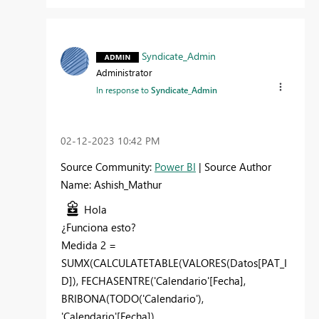
Syndicate_Admin
Administrator
In response to
Syndicate_Admin
‎02-12-2023
10:42 PM
Source Community:
Power BI
| Source Author
Name: Ashish_Mathur
Hola
¿Funciona esto?
Medida 2 =
SUMX
(
CALCULATETABLE
(
VALORES
(
Datos
[PAT_I
D]
),
FECHASENTRE
(
'Calendario'
[Fecha]
,
BRIBONA
(
TODO
(
'Calendario'
),
'Calendario'
[Fecha]
),