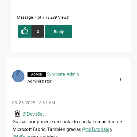
Message
7
of 7
3,289 Views
0
Reply
Syndicate_Admin
Administrator
‎06-23-2025
12:31 AM
@DevisSs ,
Gracias por ponerse en contacto con la comunidad de
Microsoft Fabric. También gracias
@miTutorials
y
@MFelix
por sus ideas.