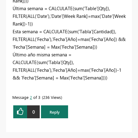
Rank])))
Última semana = CALCULATE(sum('Table'[Qty]),
FILTER(ALL('Date'),'Date'[Week Rank]=max('Date'[Week
Rank])-1))
Esta semana = CALCULATE(sum('Tabla'[Cantidad]),
FILTER(ALL('Fecha'),'Fecha'[Año]=max('Fecha'[Año]) &&
'Fecha'[Semana] = Max('Fecha'[Semana]))
Último año misma semana =
CALCULATE(sum('Tabla'[Qty]),
FILTER(ALL('Fecha'),'Fecha'[Año]=max('Fecha'[Año])-1
&& 'Fecha'[Semana] = Max('Fecha'[Semana])))
Message
2
of 3
236 Views
0
Reply