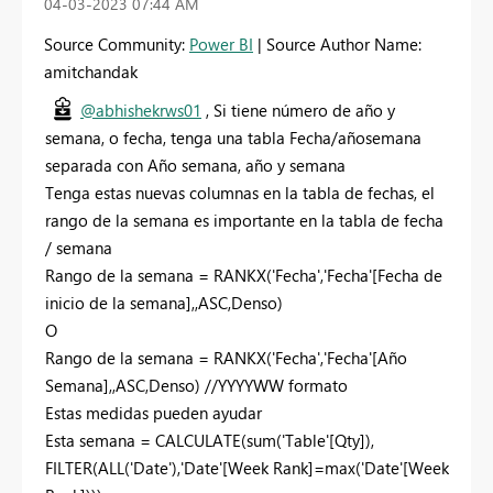
‎04-03-2023
07:44 AM
Source Community:
Power BI
| Source Author Name:
amitchandak
@abhishekrws01
, Si tiene número de año y
semana, o fecha, tenga una tabla Fecha/añosemana
separada con Año semana, año y semana
Tenga estas nuevas columnas en la tabla de fechas, el
rango de la semana es importante en la tabla de fecha
/ semana
Rango de la semana = RANKX('Fecha','Fecha'[Fecha de
inicio de la semana],,ASC,Denso)
O
Rango de la semana = RANKX('Fecha','Fecha'[Año
Semana],,ASC,Denso) //YYYYWW formato
Estas medidas pueden ayudar
Esta semana = CALCULATE(sum('Table'[Qty]),
FILTER(ALL('Date'),'Date'[Week Rank]=max('Date'[Week