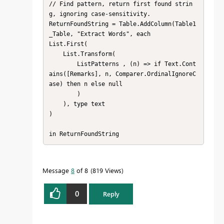
// Find pattern, return first found strin
g, ignoring case-sensitivity.

ReturnFoundString = Table.AddColumn(Table1
_Table, "Extract Words", each

List.First(

    List.Transform(

        ListPatterns , (n) => if Text.Cont
ains([Remarks], n, Comparer.OrdinalIgnoreC
ase) then n else null

        )

    ), type text

)

in ReturnFoundString
Message
8
of 8
819 Views
0
Reply