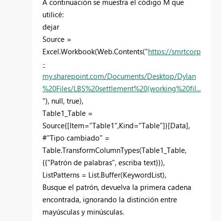
A continuación se muestra el código M que
utilicé:
dejar
Source =
Excel.Workbook(Web.Contents("
https://smrtcorp
-
my.sharepoint.com/Documents/Desktop/Dylan
%20Files/LBS%20settlement%20(working%20fil...
"), null, true),
Table1_Table =
Source{[Item="Table1",Kind="Table"]}[Data],
#"Tipo cambiado" =
Table.TransformColumnTypes(Table1_Table,
{{"Patrón de palabras", escriba text}}),
ListPatterns = List.Buffer(KeywordList),
Busque el patrón, devuelva la primera cadena
encontrada, ignorando la distinción entre
mayúsculas y minúsculas.