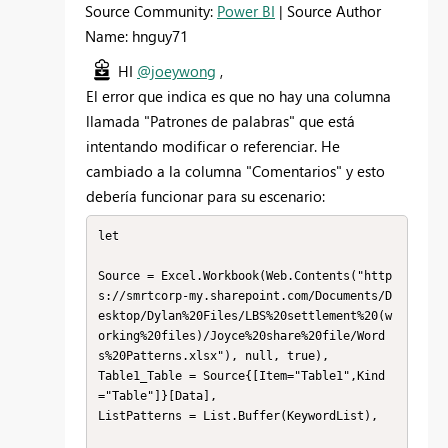
Source Community:
Power BI
| Source Author
Name: hnguy71
HI
@joeywong
,
El error que indica es que no hay una columna
llamada "Patrones de palabras" que está
intentando modificar o referenciar. He
cambiado a la columna "Comentarios" y esto
debería funcionar para su escenario:
let

Source = Excel.Workbook(Web.Contents("http
s://smrtcorp-my.sharepoint.com/Documents/D
esktop/Dylan%20Files/LBS%20settlement%20(w
orking%20files)/Joyce%20share%20file/Word
s%20Patterns.xlsx"), null, true),

Table1_Table = Source{[Item="Table1",Kind
="Table"]}[Data],

ListPatterns = List.Buffer(KeywordList),
