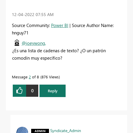
‎12-04-2022
07:55 AM
Source Community:
Power BI
| Source Author Name:
hnguy71
@joeywong,
¿Es una lista de cadenas de texto? ¿O un patrón
comodín muy específico?
Message
2
of 8
876 Views
0
Reply
Syndicate_Admin