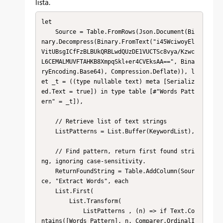
lista.
let

    Source = Table.FromRows(Json.Document(Bi
nary.Decompress(Binary.FromText("i45WciwoyEl
VitUBsgICfFzBLBUkQRBLwdQUzDE1VUCTSc8vya/Kzwc
L6CEMALMUVFTAHKB8XmpqSkl+er4CVEksAA==", Bina
ryEncoding.Base64), Compression.Deflate)), l
et _t = ((type nullable text) meta [Serializ
ed.Text = true]) in type table [#"Words Patt
ern" = _t]),

    // Retrieve list of text strings

    ListPatterns = List.Buffer(KeywordList),

    // Find pattern, return first found stri
ng, ignoring case-sensitivity.

    ReturnFoundString = Table.AddColumn(Sour
ce, "Extract Words", each 

    List.First(

        List.Transform( 

            ListPatterns , (n) => if Text.Co
ntains([Words Pattern], n, Comparer.OrdinalI