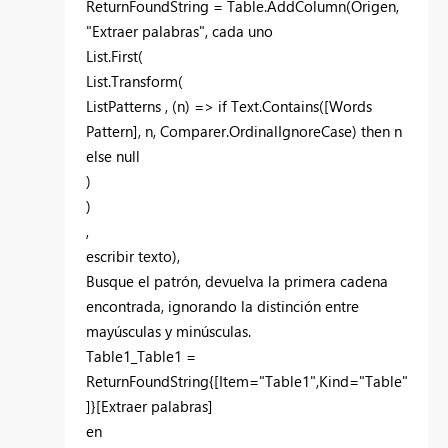
ReturnFoundString = Table.AddColumn(Origen,
"Extraer palabras", cada uno
List.First(
List.Transform(
ListPatterns , (n) => if Text.Contains([Words
Pattern], n, Comparer.OrdinalIgnoreCase) then n
else null
)
)
,
escribir texto),
Busque el patrón, devuelva la primera cadena
encontrada, ignorando la distinción entre
mayúsculas y minúsculas.
Table1_Table1 =
ReturnFoundString{[Item="Table1",Kind="Table"
]}[Extraer palabras]
en