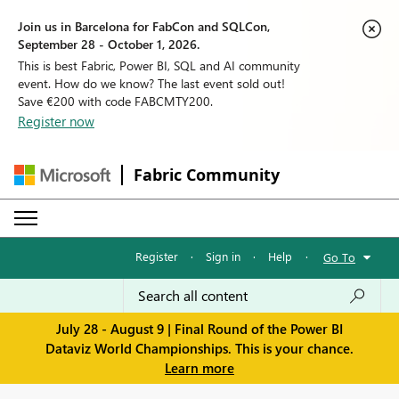
Join us in Barcelona for FabCon and SQLCon,
September 28 - October 1, 2026.
This is best Fabric, Power BI, SQL and AI community
event. How do we know? The last event sold out!
Save €200 with code FABCMTY200.
Register now
Fabric Community
Register
·
Sign in
·
Help
·
Go To
July 28 - August 9 | Final Round of the Power BI
Dataviz World Championships. This is your chance.
Learn more