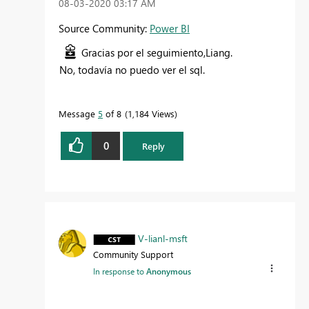
‎08-03-2020
03:17 AM
Source Community:
Power BI
Gracias por el seguimiento,
Liang.
No, todavía no puedo ver el sql.
Message
5
of 8
1,184 Views
0
Reply
V-lianl-msft
Community Support
In response to
Anonymous