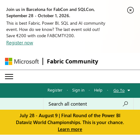
Join us in Barcelona for FabCon and SQLCon,
September 28 - October 1, 2026.
This is best Fabric, Power BI, SQL and AI community
event. How do we know? The last event sold out!
Save €200 with code FABCMTY200.
Register now
Fabric Community
Register
·
Sign in
·
Help
·
Go To
July 28 - August 9 | Final Round of the Power BI
Dataviz World Championships. This is your chance.
Learn more