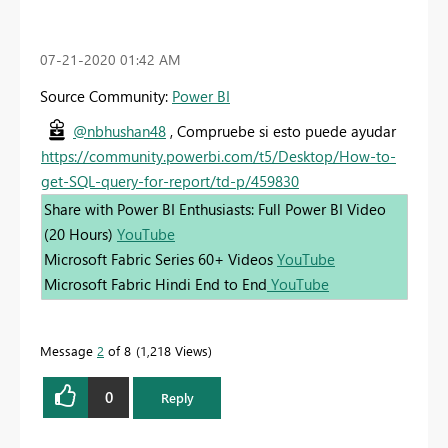
‎07-21-2020
01:42 AM
Source Community:
Power BI
@nbhushan48
, Compruebe si esto puede ayudar
https://community.powerbi.com/t5/Desktop/How-to-
get-SQL-query-for-report/td-p/459830
Share with Power BI Enthusiasts: Full Power BI Video
(20 Hours)
YouTube
Microsoft Fabric Series 60+ Videos
YouTube
Microsoft Fabric Hindi End to End
YouTube
Message
2
of 8
1,218 Views
0
Reply