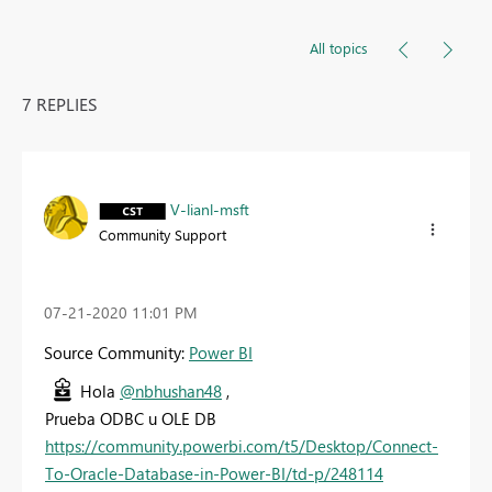
All topics
7 REPLIES
V-lianl-msft
Community Support
‎07-21-2020
11:01 PM
Source Community:
Power BI
Hola
@nbhushan48
,
Prueba ODBC u OLE DB
https://community.powerbi.com/t5/Desktop/Connect-
To-Oracle-Database-in-Power-BI/td-p/248114