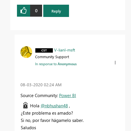
0
Reply
V-lianl-msft
Community Support
In response to
Anonymous
‎08-03-2020
02:24 AM
Source Community:
Power BI
Hola
@nbhushan48
,
¿Este problema es amado?
Si no, por favor hágamelo saber.
Saludos