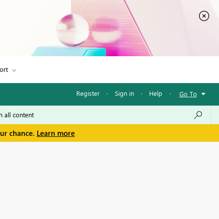
ort
Register
·
Sign in
·
Help
·
Go To
our chance.
Learn more