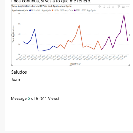
línea continua, si ves a lo que me refiero.
Saludos
Juan
Message
5
of 6
611 Views