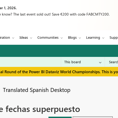
r 1, 2026.
we know? The last event sold out! Save €200 with code FABCMTY200.
iration
Ideas
Communities
Blogs
Learning
Supp
inal Round of the Power BI Dataviz World Championships. This is y
Translated Spanish Desktop
e fechas superpuesto