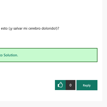
sto (¡y salvar mi cerebro dolorido!)?
to Solution.
0
Reply