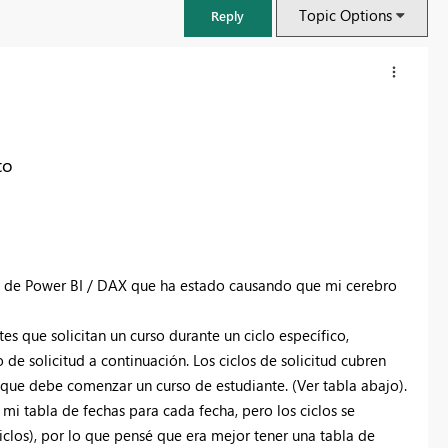
Topic Options
Reply
to
s de Power BI / DAX que ha estado causando que mi cerebro
 que solicitan un curso durante un ciclo específico,
FabCon & SQLCon – Barcelona 2026
lo de solicitud a continuación. Los ciclos de solicitud cubren
Join us in Barcelona for FabCon and SQLCon, the Fabric, Power BI,
que debe comenzar un curso de estudiante. (Ver tabla abajo).
SQL, and AI community event. Save €200 with code FABCMTY200.
i tabla de fechas para cada fecha, pero los ciclos se
Register now
clos), por lo que pensé que era mejor tener una tabla de