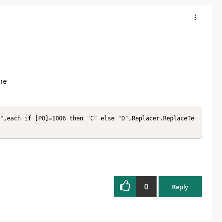
re
",each if [PO]=1006 then "C" else "D",Replacer.ReplaceTe
0
Reply