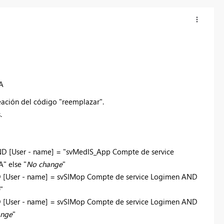
A
ación del código "reemplazar".
.
 AND [User - name] = "svMedIS_App Compte de service
" else "
No change
"
AND [User - name] = svSIMop Compte de service Logimen AND
"
AND [User - name] = svSIMop Compte de service Logimen AND
ange
"