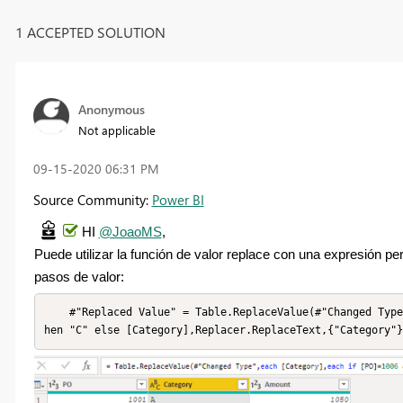
1 ACCEPTED SOLUTION
Anonymous
Not applicable
‎09-15-2020
06:31 PM
Source Community:
Power BI
HI
@JoaoMS
,
Puede utilizar la función de valor replace con una expresión p
pasos de valor:
    #"Replaced Value" = Table.ReplaceValue(#"Changed Type",each [Category],each if [PO]=1006 and [Category]="D" t
hen "C" else [Category],Replacer.ReplaceText,{"Category"}