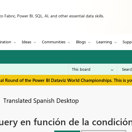
 Fabric, Power BI, SQL, AI, and other essential data skills.
iration
Ideas
Communities
Blogs
Learning
Supp
inal Round of the Power BI Dataviz World Championships. This is y
Translated Spanish Desktop
ery en función de la condició