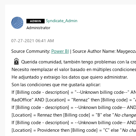
Syndicate_Admin
Administrator
‎07-27-2021
06:41 AM
Source Community:
Power BI
| Source Author Name: Maygeoz
Querida comunidad, también tengo problemas con la cre
Necesito reemplazar el valor basado en múltiples condiciones
He adjuntado y extraigo los datos que quiero administrar.
Son las condiciones que me gustaría aplicar:
If [Billing code - description] = "--Unknown billing code--"
RadOffice" AND [Location] = "Rennaz" then [Billing code] = "A
If [Billing code - description] = --Unknown billing code-- 
[Location] = Rennaz then [Billing code] = "B" else "
No change
If [Billing code - description] = --Unknown billing code-- 
[Location] = Providence then [Billing code] = "C" else "
No ch