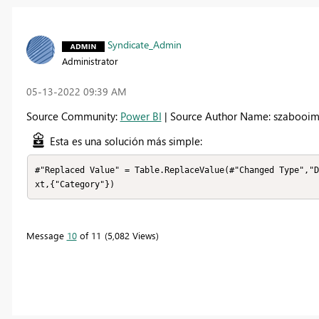
Syndicate_Admin
Administrator
‎05-13-2022
09:39 AM
Source Community:
Power BI
| Source Author Name: szabooim
Esta es una solución más simple:
#"Replaced Value" = Table.ReplaceValue(#"Changed Type","D
xt,{"Category"})
Message
10
of 11
5,082 Views