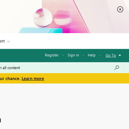
ort
Register
·
Sign in
·
Help
·
Go To
our chance.
Learn more
n