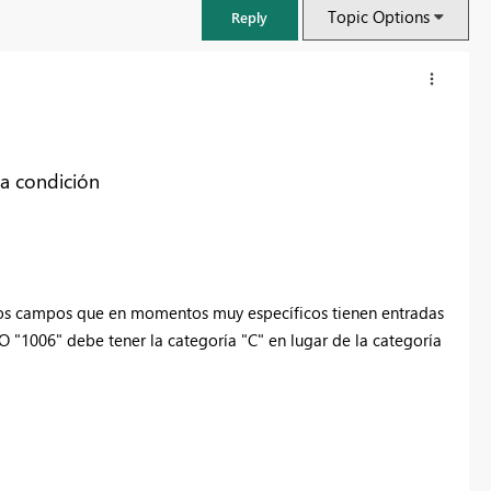
Topic Options
Reply
a condición
unos campos que en momentos muy específicos tienen entradas
PO "1006" debe tener la categoría "C" en lugar de la categoría
FabCon & SQLCon – Barcelona 2026
Join us in Barcelona for FabCon and SQLCon, the Fabric, Power BI,
SQL, and AI community event. Save €200 with code FABCMTY200.
Register now