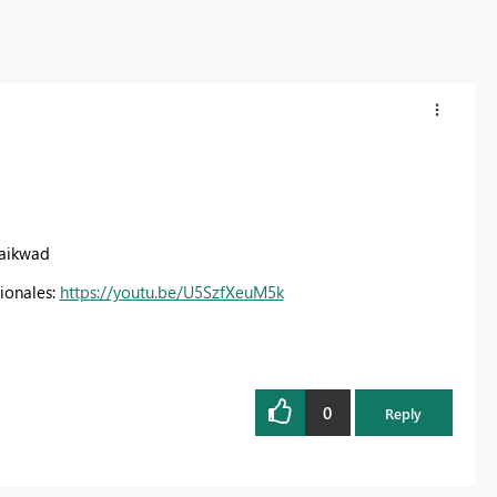
gaikwad
ionales:
https://youtu.be/U5SzfXeuM5k
0
Reply