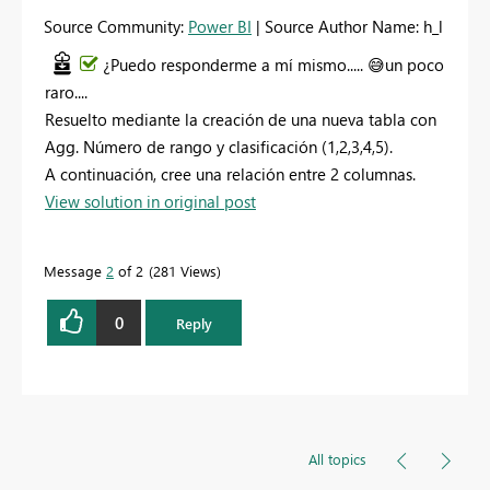
Source Community:
Power BI
| Source Author Name: h_l
¿Puedo responderme a mí mismo.....
😅
un poco
raro....
Resuelto mediante la creación de una nueva tabla con
Agg. Número de rango y clasificación (1,2,3,4,5).
A continuación, cree una relación entre 2 columnas.
View solution in original post
Message
2
of 2
281 Views
0
Reply
All topics