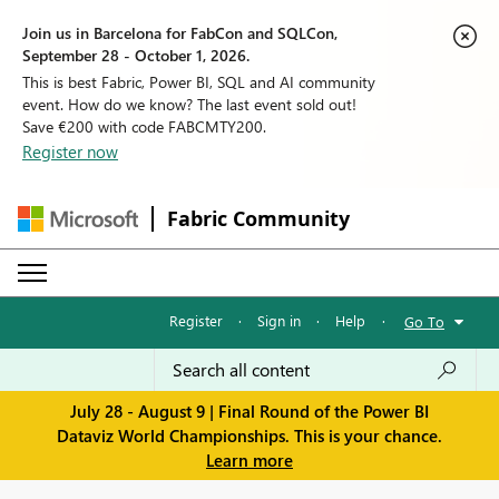
Join us in Barcelona for FabCon and SQLCon,
September 28 - October 1, 2026.
This is best Fabric, Power BI, SQL and AI community
event. How do we know? The last event sold out!
Save €200 with code FABCMTY200.
Register now
Fabric Community
Register
·
Sign in
·
Help
·
Go To
July 28 - August 9 | Final Round of the Power BI
Dataviz World Championships. This is your chance.
Learn more