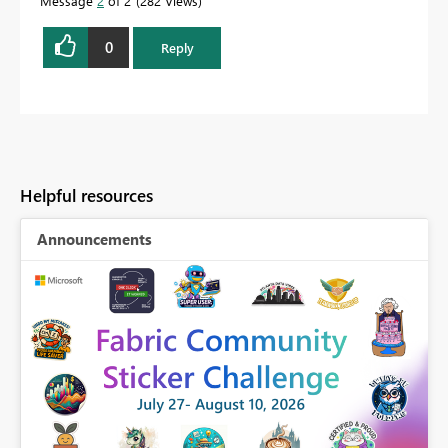
Message
2
of 2
282 Views
0
Reply
Helpful resources
Announcements