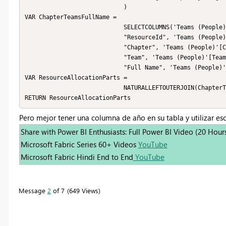
                            )

VAR ChapterTeamsFullName =

                            SELECTCOLUMNS('Teams (People)', "Id", 'Teams (People)'[Id],

                            "ResourceId", 'Teams (People)'[Id] & "",

                            "Chapter", 'Teams (People)'[Chapter],

                            "Team", 'Teams (People)'[Team],

                            "Full Name", 'Teams (People)'[Full Name])

VAR ResourceAllocationParts =

                            NATURALLEFTOUTERJOIN(ChapterTeamsFullName, AssignedCapacityWeighted)

RETURN ResourceAllocationParts
Pero mejor tener una columna de año en su tabla y utilizar es
Share with Power BI Enthusiasts: Full Power BI Video (20 Hour
Microsoft Fabric Series 60+ Videos
YouTube
Microsoft Fabric Hindi End to End
YouTube
Message
2
of 7
649 Views