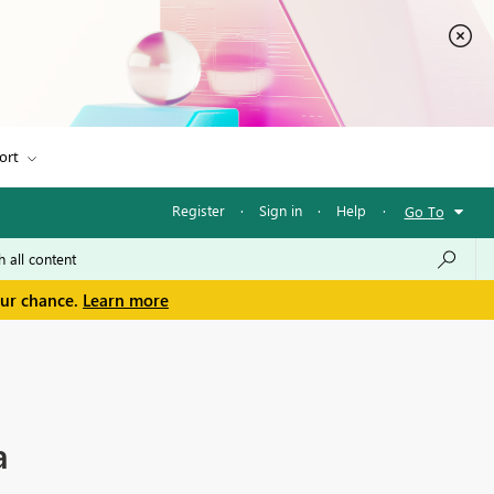
ort
Register
·
Sign in
·
Help
·
Go To
our chance.
Learn more
a