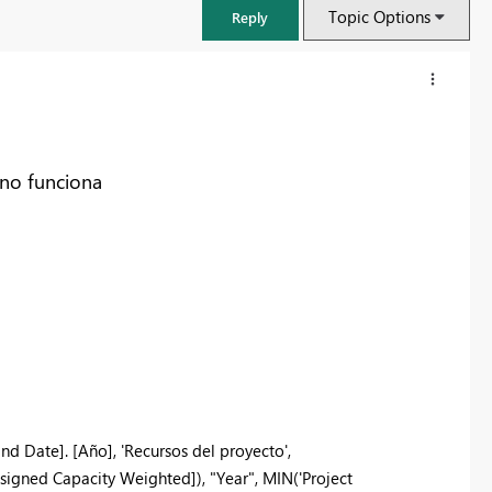
Topic Options
Reply
o funciona
nd Date]. [Año], 'Recursos del proyecto',
igned Capacity Weighted]), "Year", MIN('Project