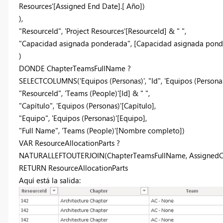
Resources'[Assigned End Date].[ Año])
),
"ResourceId", 'Project Resources'[ResourceId] & " ",
"Capacidad asignada ponderada", [Capacidad asignada ponde
)
DONDE ChapterTeamsFullName ?
SELECTCOLUMNS('Equipos (Personas)', "Id", 'Equipos (Personas)
"ResourceId", 'Teams (People)'[Id] & " ",
"Capítulo", 'Equipos (Personas)'[Capítulo],
"Equipo", 'Equipos (Personas)'[Equipo],
"Full Name", 'Teams (People)'[Nombre completo])
VAR ResourceAllocationParts ?
NATURALLEFTOUTERJOIN(ChapterTeamsFullName, AssignedC
RETURN ResourceAllocationParts
Aquí está la salida: