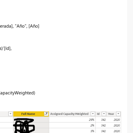
rada], "Año", [Año]
'[Id],
apacityWeighted)