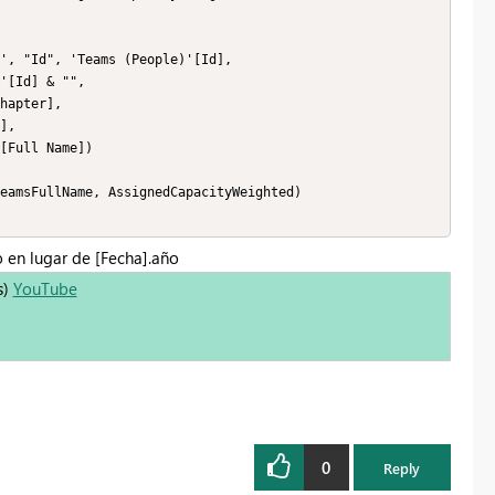
o en lugar de [Fecha].año
s)
YouTube
0
Reply