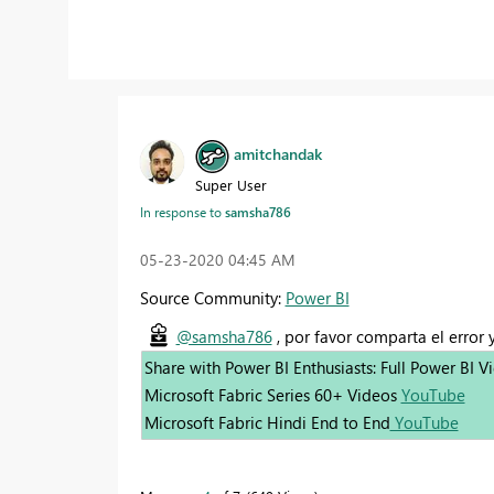
amitchandak
Super User
In response to
samsha786
‎05-23-2020
04:45 AM
Source Community:
Power BI
@samsha786
, por favor comparta el error y
Share with Power BI Enthusiasts: Full Power BI 
Microsoft Fabric Series 60+ Videos
YouTube
Microsoft Fabric Hindi End to End
YouTube