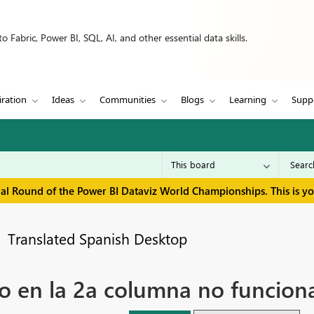
 Fabric, Power BI, SQL, AI, and other essential data skills.
iration
Ideas
Communities
Blogs
Learning
Supp
inal Round of the Power BI Dataviz World Championships. This is y
Translated Spanish Desktop
n la 2a columna no funcion