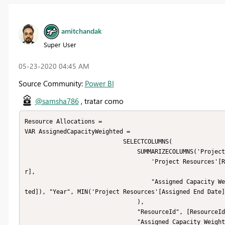
amitchandak
Super User
‎05-23-2020
04:45 AM
Source Community:
Power BI
@samsha786
, tratar como
Resource Allocations =

VAR AssignedCapacityWeighted =

                            SELECTCOLUMNS(

                                SUMMARIZECOLUMNS('Project Resources',

                                    'Project Resources'[ResourceId], 'Project Resources'[Assigned End Date].[Yea
r], 

                                    "Assigned Capacity Weighted", SUM('Project Resources'[Assigned Capacity Weigh
ted]), "Year", MIN('Project Resources'[Assigned End Date]
                                ),

                                "ResourceId", [ResourceId] & "",

                                "Assigned Capacity Weighted", [Assigned Capacity Weighted], "Year", [Year]
