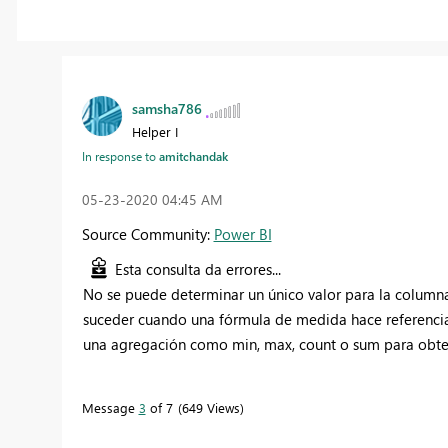
samsha786
Helper I
In response to
amitchandak
‎05-23-2020
04:45 AM
Source Community:
Power BI
Esta consulta da errores...
No se puede determinar un único valor para la columna 
suceder cuando una fórmula de medida hace referencia
una agregación como min, max, count o sum para obten
Message
3
of 7
649 Views