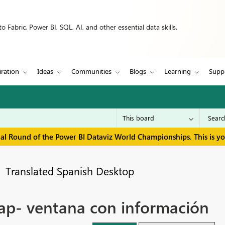
 Fabric, Power BI, SQL, AI, and other essential data skills.
iration
Ideas
Communities
Blogs
Learning
Supp
inal Round of the Power BI Dataviz World Championships. This is y
Translated Spanish Desktop
ap- ventana con información