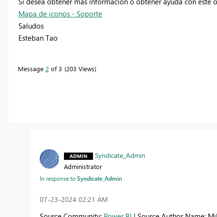
Si desea obtener más información o obtener ayuda con este o
Mapa de iconos - Soporte
Saludos
Esteban Tao
Message
2
of 3
203 Views
Syndicate_Admin
Administrator
In response to
Syndicate_Admin
‎07-23-2024
02:21 AM
Source Community:
Power BI
| Source Author Name: Mi