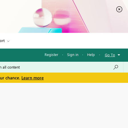
ort
Register
·
Sign in
·
Help
·
Go To
our chance.
Learn more