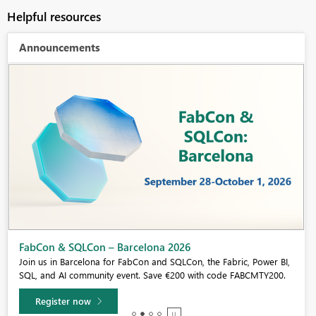
Helpful resources
Announcements
Fabric Community Sticker Challenge - Barcelona 2026
If you love stickers, then you will definitely want to check out our
community sticker challenge, Barcelona edition!
Learn more