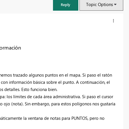
Topic Options
Reply
formación
hemos trazado algunos puntos en el mapa. Si paso el ratón
on información básica sobre el punto. A continuación, el
s detalles. Esto funciona bien.
los límites de cada área administrativa. Si paso el cursor
FabCon & SQLCon – Barcelona 2026
o ojo (nota). Sin embargo, para estos polígonos nos gustaría
Join us in Barcelona for FabCon and SQLCon, the Fabric, Power BI,
SQL, and AI community event. Save €200 with code FABCMTY200.
máticamente la ventana de notas para PUNTOS, pero no
Register now