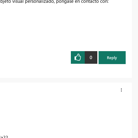
bjeto visual personalizado, póngase en contacto con:
0
Reply
la22