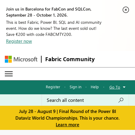
Join us in Barcelona for FabCon and SQLCon,
September 28 - October 1, 2026.
This is best Fabric, Power BI, SQL and AI community
event. How do we know? The last event sold out!
Save €200 with code FABCMTY200.
Register now
Fabric Community
Register
·
Sign in
·
Help
·
Go To
July 28 - August 9 | Final Round of the Power BI
Dataviz World Championships. This is your chance.
Learn more