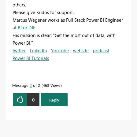
others.
Please give Kudos for support.
Marcus Wegener works as Full Stack Power BI Engineer
at
BI or DIE
.
His mission is clear: "Get the most out of data, with
Power BI."
twitter
-
LinkedIn
-
YouTube
-
website
-
podcast
-
Power BI Tutorials
Message
2
of 2
463 Views
0
Reply