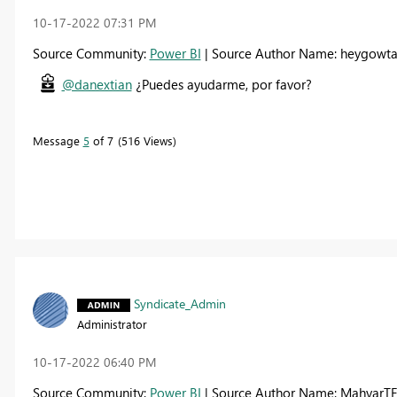
‎10-17-2022
07:31 PM
Source Community:
Power BI
| Source Author Name: heygowt
@danextian
¿Puedes ayudarme, por favor?
Message
5
of 7
516 Views
Syndicate_Admin
Administrator
‎10-17-2022
06:40 PM
Source Community:
Power BI
| Source Author Name: MahyarTF