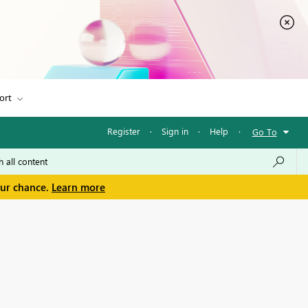
ort
Register
·
Sign in
·
Help
·
Go To
our chance.
Learn more