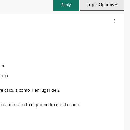
Topic Options
Reply
am
encia
re calcula como 1 en lugar de 2
Fabric Community Sticker Challenge - Barcelona 2026
an, cuando calculo el promedio me da como
If you love stickers, then you will definitely want to check out our
community sticker challenge, Barcelona edition!
Learn more