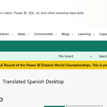
 Fabric, Power BI, SQL, AI, and other essential data skills.
iration
Ideas
Communities
Blogs
Learning
Supp
inal Round of the Power BI Dataviz World Championships. This is y
Translated Spanish Desktop
o