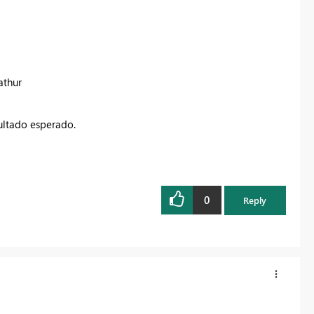
athur
ultado esperado.
0
Reply