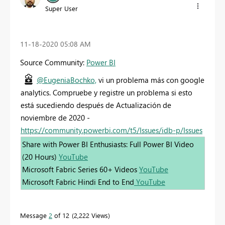
Super User
‎11-18-2020
05:08 AM
Source Community:
Power BI
@EugeniaBochko,
vi un problema más con google
analytics. Compruebe y registre un problema si esto
está sucediendo después de Actualización de
noviembre de 2020 -
https://community.powerbi.com/t5/Issues/idb-p/Issues
Share with Power BI Enthusiasts: Full Power BI Video
(20 Hours)
YouTube
Microsoft Fabric Series 60+ Videos
YouTube
Microsoft Fabric Hindi End to End
YouTube
Message
2
of 12
2,222 Views