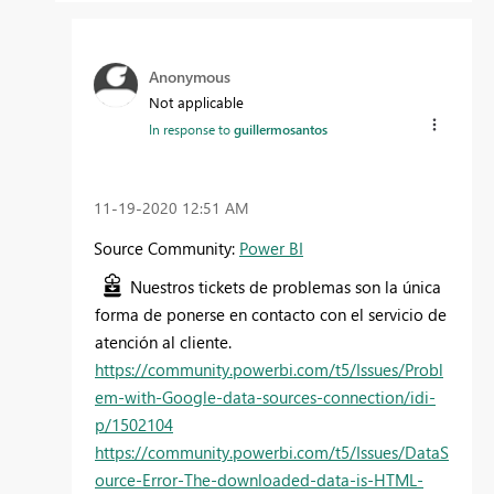
Anonymous
Not applicable
In response to
guillermosantos
‎11-19-2020
12:51 AM
Source Community:
Power BI
Nuestros tickets de problemas son la única
forma de ponerse en contacto con el servicio de
atención al cliente.
https://community.powerbi.com/t5/Issues/Probl
em-with-Google-data-sources-connection/idi-
p/1502104
https://community.powerbi.com/t5/Issues/DataS
ource-Error-The-downloaded-data-is-HTML-