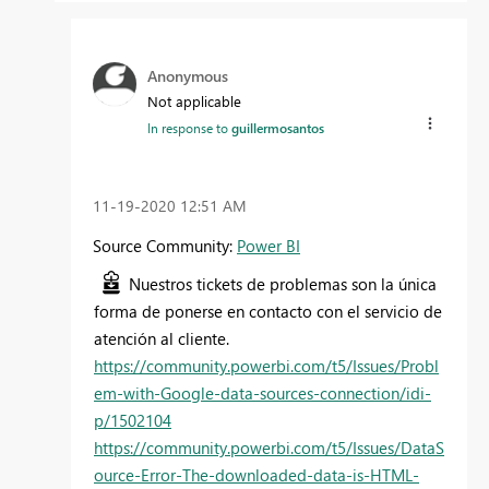
Anonymous
Not applicable
In response to
guillermosantos
‎11-19-2020
12:51 AM
Source Community:
Power BI
Nuestros tickets de problemas son la única
forma de ponerse en contacto con el servicio de
atención al cliente.
https://community.powerbi.com/t5/Issues/Probl
em-with-Google-data-sources-connection/idi-
p/1502104
https://community.powerbi.com/t5/Issues/DataS
ource-Error-The-downloaded-data-is-HTML-