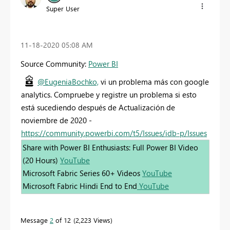
Super User
‎11-18-2020
05:08 AM
Source Community:
Power BI
@EugeniaBochko,
vi un problema más con google
analytics. Compruebe y registre un problema si esto
está sucediendo después de Actualización de
noviembre de 2020 -
https://community.powerbi.com/t5/Issues/idb-p/Issues
Share with Power BI Enthusiasts: Full Power BI Video
(20 Hours)
YouTube
Microsoft Fabric Series 60+ Videos
YouTube
Microsoft Fabric Hindi End to End
YouTube
Message
2
of 12
2,223 Views