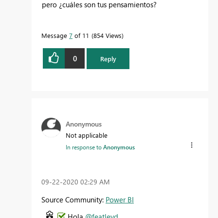
pero ¿cuáles son tus pensamientos?
Message
7
of 11
854 Views
0
Reply
Anonymous
Not applicable
In response to
Anonymous
‎09-22-2020
02:29 AM
Source Community:
Power BI
Hola
@featleyd
,