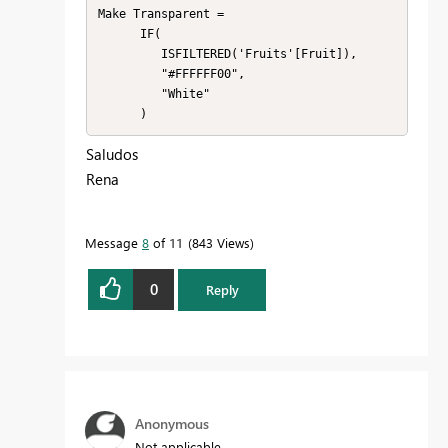
Make Transparent = 

      IF(

         ISFILTERED('Fruits'[Fruit]),

         "#FFFFFF00",

         "White"

      )
Saludos
Rena
Message
8
of 11
843 Views
0
Reply
Anonymous
Not applicable