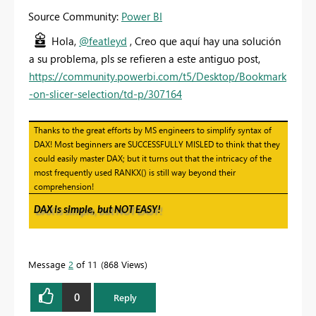
Source Community:
Power BI
Hola,
@featleyd
, Creo que aquí hay una solución
a su problema, pls se refieren a este antiguo post,
https://community.powerbi.com/t5/Desktop/Bookmark
-on-slicer-selection/td-p/307164
Thanks to the great efforts by MS engineers to simplify syntax of
DAX! Most beginners are SUCCESSFULLY MISLED to think that they
could easily master DAX; but it turns out that the intricacy of the
most frequently used RANKX() is still way beyond their
comprehension!
DAX is simple, but NOT EASY!
Message
2
of 11
868 Views
0
Reply