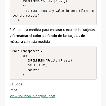
      ISFILTERED('Fruits'[Fruit]),

      "",

      "You must input any value in text filter to 
see the results"

   )
3. Crear una medida para mostrar u ocultar las tarjetas
y
formatear el color de fondo de las tarjetas de
máscara
con esta medida
Make Transparent = 

      IF(

         ISFILTERED('Fruits'[Fruit]),

         "#FFFFFF00",

         "White"

      )
Saludos
Rena
View solution in original post