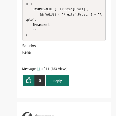
IF (

    HASONEVALUE ( 'Fruits'[Fruit] )

        && VALUES ( 'Fruits'[Fruit] ) = "A
pple",

    [Measure],

    ""

)
Saludos
Rena
Message
11
of 11
783 Views
0
Reply
Anonymous