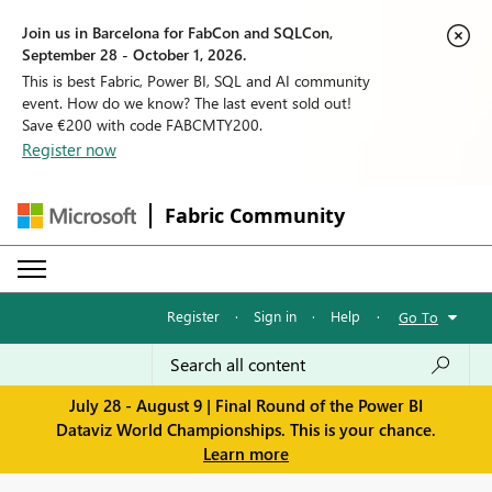
Join us in Barcelona for FabCon and SQLCon,
September 28 - October 1, 2026.
This is best Fabric, Power BI, SQL and AI community
event. How do we know? The last event sold out!
Save €200 with code FABCMTY200.
Register now
Fabric Community
Register
·
Sign in
·
Help
·
Go To
July 28 - August 9 | Final Round of the Power BI
Dataviz World Championships. This is your chance.
Learn more