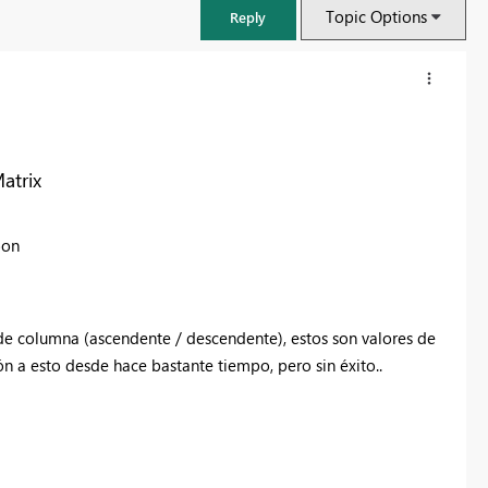
Topic Options
Reply
atrix
oon
 de columna (ascendente / descendente), estos son valores de
n a esto desde hace bastante tiempo, pero sin éxito..
FabCon & SQLCon – Barcelona 2026
Join us in Barcelona for FabCon and SQLCon, the Fabric, Power BI,
SQL, and AI community event. Save €200 with code FABCMTY200.
Register now