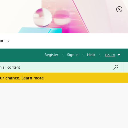
ort
Register
·
Sign in
·
Help
·
Go To
our chance.
Learn more