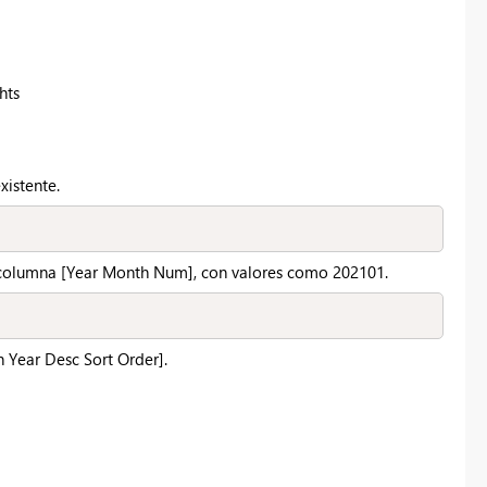
hts
xistente.
a columna [Year Month Num], con valores como 202101.
h Year Desc Sort Order].