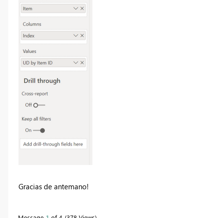
Gracias de antemano!
Message
1
of 4
378 Views