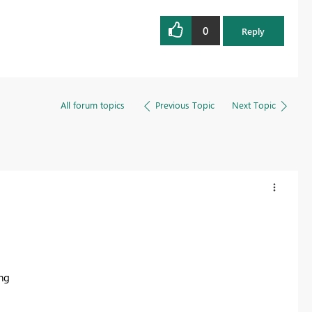
0
Reply
All forum topics
Previous Topic
Next Topic
ng