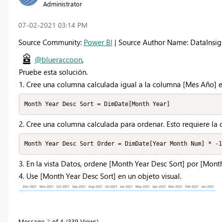
Administrator
‎07-02-2021
03:14 PM
Source Community:
Power BI
| Source Author Name: DataInsig
@blueraccoon
,
Pruebe esta solución.
1. Cree una columna calculada igual a la columna [Mes Año] e
Month Year Desc Sort = DimDate[Month Year]
2. Cree una columna calculada para ordenar. Esto requiere l
Month Year Desc Sort Order = DimDate[Year Month Num] * -1
3. En la vista Datos, ordene [Month Year Desc Sort] por [Mont
4. Use [Month Year Desc Sort] en un objeto visual.
Message
2
of 4
339 Views