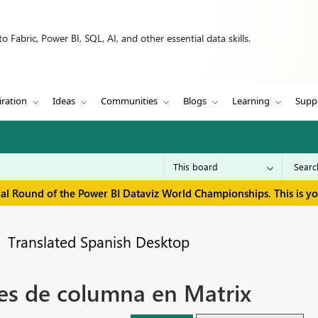
 Fabric, Power BI, SQL, AI, and other essential data skills.
iration
Ideas
Communities
Blogs
Learning
Supp
inal Round of the Power BI Dataviz World Championships. This is y
Translated Spanish Desktop
res de columna en Matrix