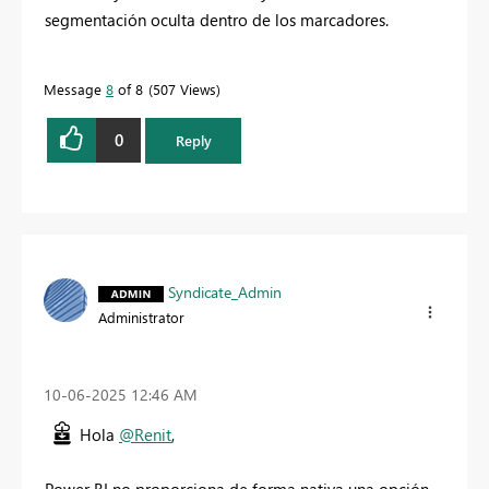
segmentación oculta dentro de los marcadores.
Message
8
of 8
507 Views
0
Reply
Syndicate_Admin
Administrator
‎10-06-2025
12:46 AM
Hola
@Renit
,
Power BI no proporciona de forma nativa una opción