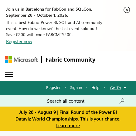
Join us in Barcelona for FabCon and SQLCon,
September 28 - October 1, 2026.
This is best Fabric, Power BI, SQL and AI community
event. How do we know? The last event sold out!
Save €200 with code FABCMTY200.
Register now
Fabric Community
Register
·
Sign in
·
Help
·
Go To
July 28 - August 9 | Final Round of the Power BI
Dataviz World Championships. This is your chance.
Learn more