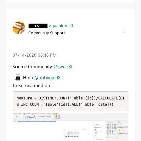
v-juanli-msft
Community Support
‎07-14-2020
06:48 PM
Source Community:
Power BI
Hola
@abbynie08
Crear una medida
Measure = DISTINCTCOUNT('Table'[id])/CALCULATE(DI
STINCTCOUNT('Table'[id]),ALL('Table'[cate]))