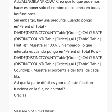
ALL/ALLNOBLANKROW." Creo que lo que podemos
hacer es poner sólo el nombre de columna en todas
las funciones.
Sin embargo, hay una pregunta. Cuando pongo
en
"Perent of Total -
DIVIDE(
DISTINCTCOUNT('Table'[Orders]),
CALCULATE
(DISTINCTCOUNT('Table'[Orders]),ALL('Table','Table'[
Fruit]))
)". Muestra el 100%. Sin embargo, lo que
intercala es cuando pongo en "Perent of Total Row -
DIVIDE(DISTINCTCOUNT('Table'[Orders]),CALCULATE
(DISTINCTCOUNT('Table'[Orders]),ALL('Table','Table'[
Country]))). Muestra el porcentaje del total de cada
fila.
Así que la parte difícil es ¿por qué este funciton
funciona en la fila, no en total?
Gracias
Message
5
of 8
873 Views