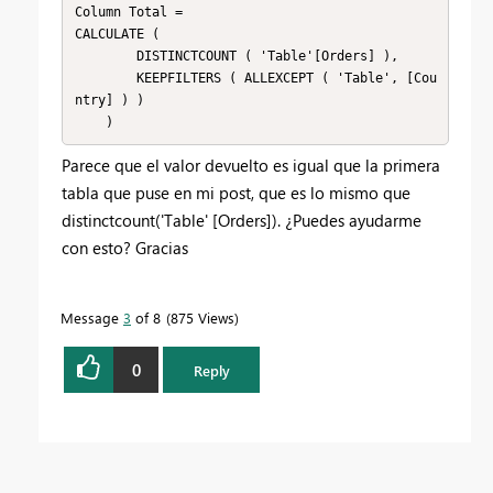
Column Total =

CALCULATE (

        DISTINCTCOUNT ( 'Table'[Orders] ),

        KEEPFILTERS ( ALLEXCEPT ( 'Table', [Cou
ntry] ) )

    )
Parece que el valor devuelto es igual que la primera
tabla que puse en mi post, que es lo mismo que
distinctcount('Table' [Orders]). ¿Puedes ayudarme
con esto? Gracias
Message
3
of 8
875 Views
0
Reply