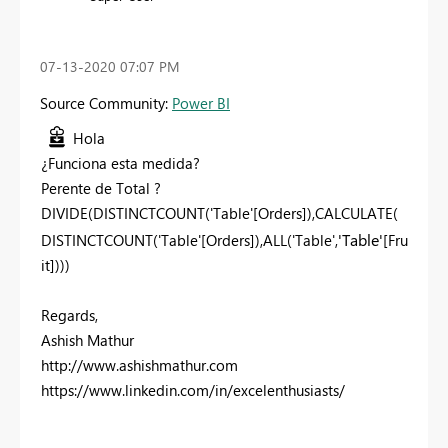
‎07-13-2020
07:07 PM
Source Community:
Power BI
Hola
¿Funciona esta medida?
Perente de Total ?
DIVIDE(
DISTINCTCOUNT('Table'[Orders]),
CALCULATE(
'Table'
DISTINCTCOUNT('Table'[Orders]),ALL('Table',
[Fru
it]))
)
Regards,
Ashish Mathur
http://www.ashishmathur.com
https://www.linkedin.com/in/excelenthusiasts/