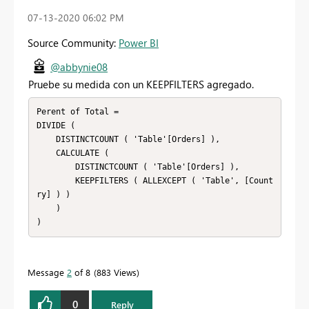
‎07-13-2020
06:02 PM
Source Community:
Power BI
@abbynie08
Pruebe su medida con un KEEPFILTERS agregado.
Perent of Total =

DIVIDE (

    DISTINCTCOUNT ( 'Table'[Orders] ),

    CALCULATE (

        DISTINCTCOUNT ( 'Table'[Orders] ),

        KEEPFILTERS ( ALLEXCEPT ( 'Table', [Count
ry] ) )

    )

Message
2
of 8
883 Views
0
Reply