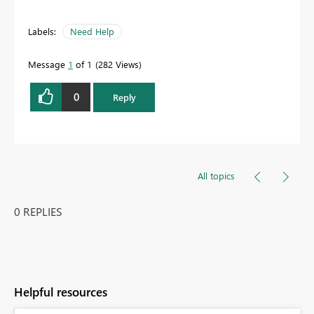
Labels:
Need Help
Message
1
of 1
282 Views
0
Reply
All topics
0 REPLIES
Helpful resources