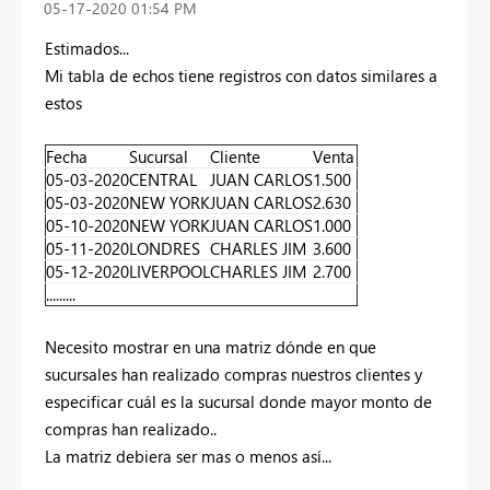
‎05-17-2020
01:54 PM
Estimados...
Mi tabla de echos tiene registros con datos similares a
estos
Fecha
Sucursal
Cliente
Venta
05-03-2020
CENTRAL
JUAN CARLOS
1.500
05-03-2020
NEW YORK
JUAN CARLOS
2.630
05-10-2020
NEW YORK
JUAN CARLOS
1.000
05-11-2020
LONDRES
CHARLES JIM
3.600
05-12-2020
LIVERPOOL
CHARLES JIM
2.700
.........
Necesito mostrar en una matriz dónde en que
sucursales han realizado compras nuestros clientes y
especificar cuál es la sucursal donde mayor monto de
compras han realizado..
La matriz debiera ser mas o menos así...