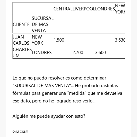
NEW
CENTRAL
LIVERPOOL
LONDRES
TOT
YORK
SUCURSAL
CLIENTE
DE MAS
VENTA
JUAN
NEW
1.500
3.630
5.13
CARLOS
YORK
CHARLES
LONDRES
2.700
3.600
6.30
JIM
Lo que no puedo resolver es como determinar
"SUCURSAL DE MAS VENTA"... He probado distintas
fórmulas para generar una "medida" que me devuelva
ese dato, pero no he logrado resolverlo....
Alguién me puede ayudar con esto?
Gracias!