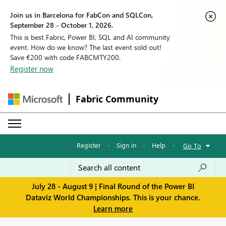
Join us in Barcelona for FabCon and SQLCon,
September 28 - October 1, 2026.
This is best Fabric, Power BI, SQL and AI community
event. How do we know? The last event sold out!
Save €200 with code FABCMTY200.
Register now
Fabric Community
Register
·
Sign in
·
Help
·
Go To
July 28 - August 9 | Final Round of the Power BI
Dataviz World Championships. This is your chance.
Learn more