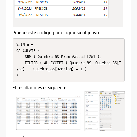
Pruebe este código para lograr su objetivo.
ValMin =

CALCULATE (

    SUM ( Quiebre_8S[Prom Valued L2W] ),

    FILTER ( ALLEXCEPT ( Quiebre_8S, Quiebre_8S[T
ype] ), Quiebre_8S[Ranking] = 1 )

)
El resultado es el siguiente.