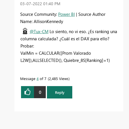
‎03-07-2022
01:40 PM
Source Community:
Power BI
| Source Author
Name: AllisonKennedy
@Tux-CM
Lo siento, no vi eso. ¿Es ranking una
columna calculada? ¿Cuál es el DAX para ello?
Probar:
ValMin =
CALCULAR
(
[Prom Valorado
L2W]
),ALLSELECTED(),
Quiebre_8S[Ranking]
=
1
)
Message
4
of 7
2,485 Views
0
Reply