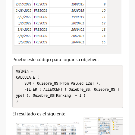
Pruebe este código para lograr su objetivo.
ValMin =

CALCULATE (

    SUM ( Quiebre_8S[Prom Valued L2W] ),

    FILTER ( ALLEXCEPT ( Quiebre_8S, Quiebre_8S[T
ype] ), Quiebre_8S[Ranking] = 1 )

)
El resultado es el siguiente.