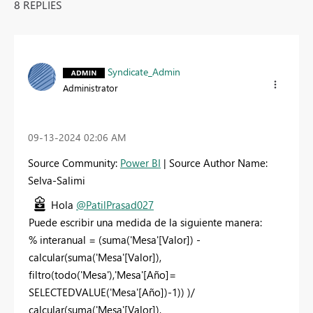
8 REPLIES
Syndicate_Admin
Administrator
‎09-13-2024
02:06 AM
Source Community:
Power BI
| Source Author Name:
Selva-Salimi
Hola
@PatilPrasad027
Puede escribir una medida de la siguiente manera:
% interanual =
(
suma
(
'Mesa'
[Valor]
) -
calcular
(
suma
(
'Mesa'
[Valor]
),
filtro
(
todo
(
'Mesa'
),
'Mesa'
[Año]
=
SELECTEDVALUE
(
'Mesa'
[Año]
)-
1
)) )/
calcular
(
suma
(
'Mesa'
[Valor]
),