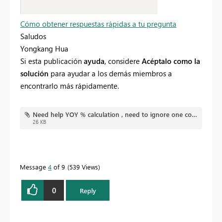
Cómo obtener respuestas rápidas a tu pregunta
Saludos
Yongkang Hua
Si esta publicación
ayuda
, considere
Acéptalo como la
solución
para ayudar a los demás miembros a
encontrarlo más rápidamente.
Need help YOY % calculation , need to ignore one column.pbix
26 KB
Message
4
of 9
539 Views
0
Reply