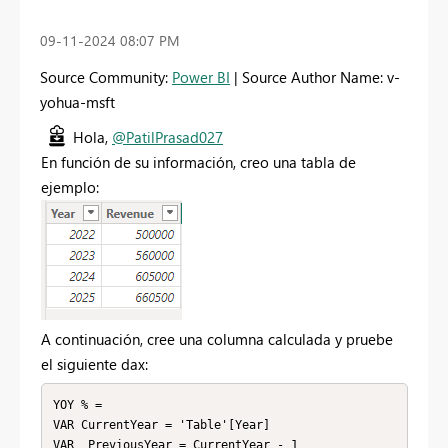
‎09-11-2024
08:07 PM
Source Community:
Power BI
| Source Author Name: v-
yohua-msft
Hola,
@PatilPrasad027
En función de su información, creo una tabla de
ejemplo:
A continuación, cree una columna calculada y pruebe
el siguiente dax:
YOY % = 

VAR CurrentYear = 'Table'[Year]

VAR _PreviousYear = CurrentYear - 1
