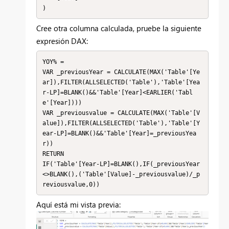
)
Cree otra columna calculada, pruebe la siguiente
expresión DAX:
YOY% = 

VAR _previousYear = CALCULATE(MAX('Table'[Ye
ar]),FILTER(ALLSELECTED('Table'),'Table'[Yea
r-LP]=BLANK()&&'Table'[Year]<EARLIER('Tabl
e'[Year])))

VAR _previousvalue = CALCULATE(MAX('Table'[V
alue]),FILTER(ALLSELECTED('Table'),'Table'[Y
ear-LP]=BLANK()&&'Table'[Year]=_previousYea
r))

RETURN

IF('Table'[Year-LP]=BLANK(),IF(_previousYear
<>BLANK(),('Table'[Value]-_previousvalue)/_p
reviousvalue,0))
Aquí está mi vista previa: