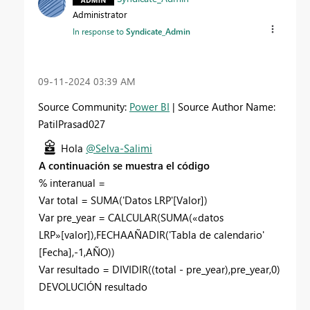
Administrator
In response to
Syndicate_Admin
‎09-11-2024
03:39 AM
Source Community:
Power BI
| Source Author Name:
PatilPrasad027
Hola
@Selva-Salimi
A continuación se muestra el código
% interanual =
Var
total =
SUMA
('Datos LRP'[Valor])
Var
pre_year =
CALCULAR
(
SUMA
(«datos
LRP»[valor]),
FECHAAÑADIR
('Tabla de calendario'
[Fecha],-
1
,AÑO))
Var
resultado =
DIVIDIR
((total - pre_year),pre_year,
0
)
DEVOLUCIÓN
resultado