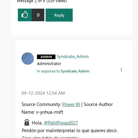
Message
5
of 9
529 Views
0
Reply
Syndicate_Admin
Administrator
In response to
Syndicate_Admin
‎09-12-2024
12:54 AM
Source Community:
Power BI
| Source Author
Name: v-yohua-msft
Hola,
@PatilPrasad027
Perdón por malinterpretar lo que quieres decir.