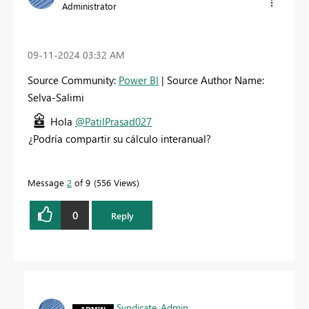
Administrator
‎09-11-2024
03:32 AM
Source Community:
Power BI
| Source Author Name:
Selva-Salimi
Hola
@PatilPrasad027
¿Podría compartir su cálculo interanual?
Message
2
of 9
556 Views
0
Reply
Syndicate_Admin