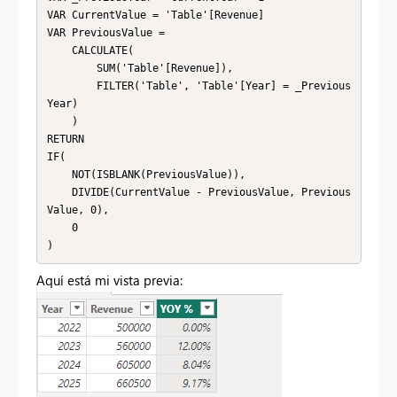
VAR CurrentValue = 'Table'[Revenue]

VAR PreviousValue = 

    CALCULATE(

        SUM('Table'[Revenue]),

        FILTER('Table', 'Table'[Year] = _Previous
Year)

    )

RETURN

IF(

    NOT(ISBLANK(PreviousValue)),

    DIVIDE(CurrentValue - PreviousValue, Previous
Value, 0),

    0

Aquí está mi vista previa: