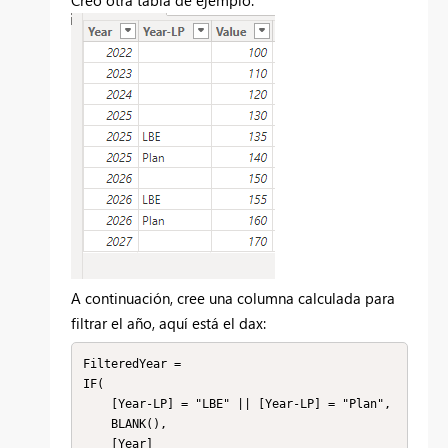
Creo otra tabla de ejemplo:
A continuación, cree una columna calculada para
filtrar el año, aquí está el dax:
FilteredYear = 

IF(

    [Year-LP] = "LBE" || [Year-LP] = "Plan",

    BLANK(),

    [Year]
