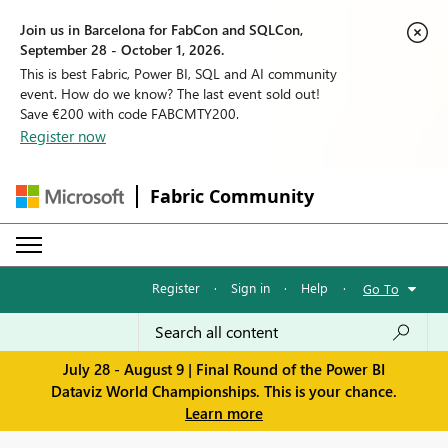
Join us in Barcelona for FabCon and SQLCon,
September 28 - October 1, 2026.
This is best Fabric, Power BI, SQL and AI community
event. How do we know? The last event sold out!
Save €200 with code FABCMTY200.
Register now
Fabric Community
Register
·
Sign in
·
Help
·
Go To
July 28 - August 9 | Final Round of the Power BI
Dataviz World Championships. This is your chance.
Learn more