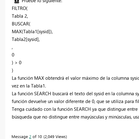
Pruebe lo siguiente:
FILTRO(
Tabla 2,
BUSCAR(
MAX(Tabla1[sysid]),
Tabla2[sysid],
,
0
) > 0
)
La función MAX obtendrá el valor máximo de la columna sysid
vez en la Tabla1.
La función SEARCH buscará el texto del sysid en la columna sysi
función devuelve un valor diferente de 0, que se utiliza para fi
Tenga cuidado con la función SEARCH ya que distingue entre m
búsqueda que no distingue entre mayúsculas y minúsculas, usa
Message
2
of 10
2,049 Views