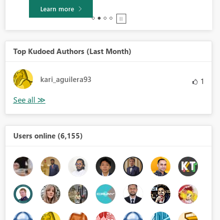
Learn more
Top Kudoed Authors (Last Month)
kari_aguilera93
1
Users online (6,155)