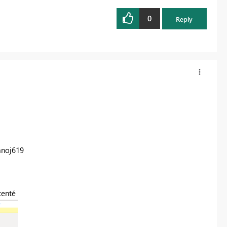
0
Reply
anoj619
tenté