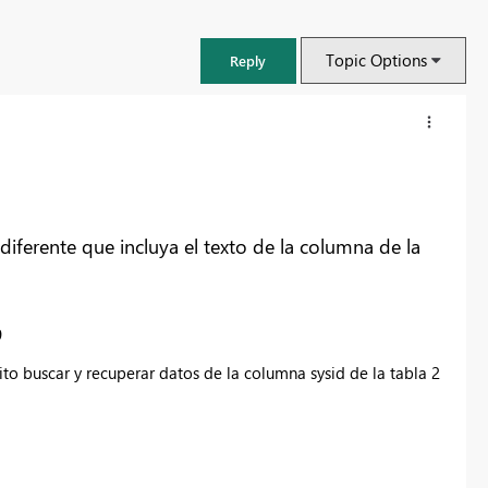
Topic Options
Reply
diferente que incluya el texto de la columna de la
9
to buscar y recuperar datos de la columna sysid de la tabla 2
FabCon & SQLCon – Barcelona 2026
Join us in Barcelona for FabCon and SQLCon, the Fabric, Power BI,
SQL, and AI community event. Save €200 with code FABCMTY200.