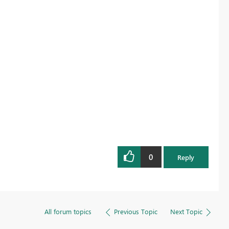
Register now
0
Reply
All forum topics
Previous Topic
Next Topic