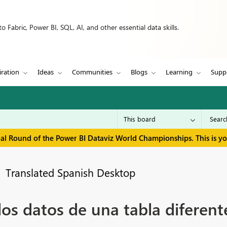
 Fabric, Power BI, SQL, AI, and other essential data skills.
iration
Ideas
Communities
Blogs
Learning
Supp
inal Round of the Power BI Dataviz World Championships. This is y
Translated Spanish Desktop
os datos de una tabla diferente