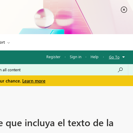
ort
Register
·
Sign in
·
Help
·
Go To
our chance.
Learn more
 que incluya el texto de la