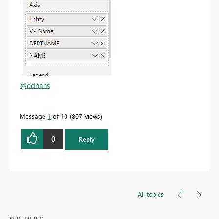
@edhans
Message
1
of 10
807 Views
0
Reply
All topics
9 REPLIES