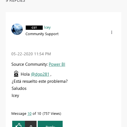
Icey
Community Support
‎05-22-2020
11:54 PM
Source Community:
Power BI
Hola
@dgp281
,
¿Está resuelto este problema?
Saludos
Icey
Message
10
of 10
757 Views
0
Reply