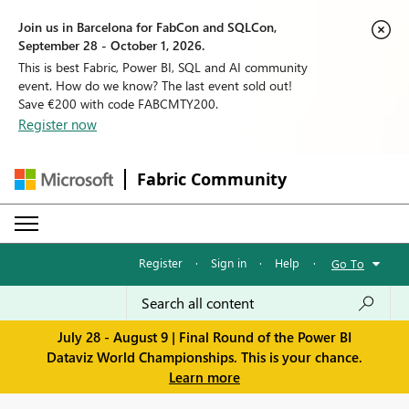
Join us in Barcelona for FabCon and SQLCon,
September 28 - October 1, 2026.
This is best Fabric, Power BI, SQL and AI community
event. How do we know? The last event sold out!
Save €200 with code FABCMTY200.
Register now
Fabric Community
Register
·
Sign in
·
Help
·
Go To
July 28 - August 9 | Final Round of the Power BI
Dataviz World Championships. This is your chance.
Learn more