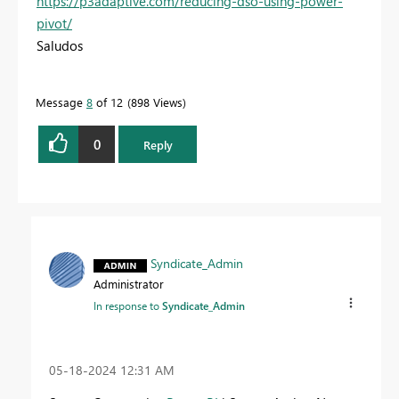
https://p3adaptive.com/reducing-dso-using-power-
pivot/
Saludos
Message
8
of 12
898 Views
0
Reply
Syndicate_Admin
Administrator
In response to
Syndicate_Admin
‎05-18-2024
12:31 AM