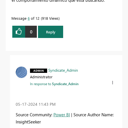
el comportamiento dinámico que está buscando.
Message
6
of 12
918 Views
0
Reply
Syndicate_Admin
Administrator
In response to
Syndicate_Admin
‎05-17-2024
11:43 PM
Source Community:
Power BI
| Source Author Name:
InsightSeeker