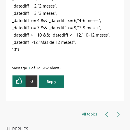
_datediff =
2
,
"2 meses"
,
_datediff =
3
,
"3 meses"
,
_datediff >=
4
&& _datediff <=
6
,
"4-6 meses"
,
_datediff >=
7
&& _datediff <=
9
,
"7-9 meses"
,
_datediff >=
10
&& _datediff <=
12
,
"10-12 meses"
,
_datediff >
12
,
"Más de 12 meses"
,
"0"
)
Message
1
of 12
962 Views
0
Reply
All topics
11 REPLIES