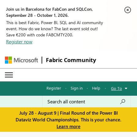
Join us in Barcelona for FabCon and SQLCon,
September 28 - October 1, 2026.
This is best Fabric, Power BI, SQL and AI community
event. How do we know? The last event sold out!
Save €200 with code FABCMTY200.
Register now
Fabric Community
Register
·
Sign in
·
Help
·
Go To
July 28 - August 9 | Final Round of the Power BI
Dataviz World Championships. This is your chance.
Learn more