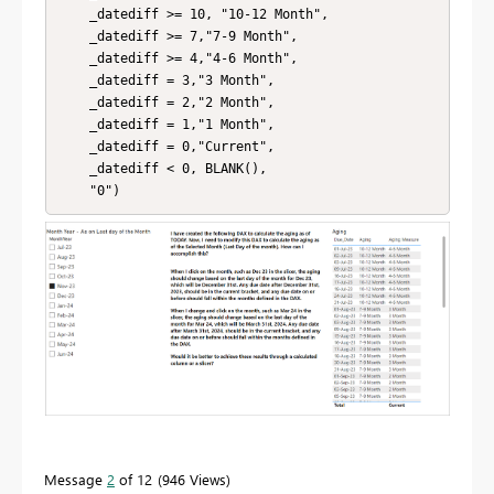
    _datediff >= 10, "10-12 Month",

    _datediff >= 7,"7-9 Month",

    _datediff >= 4,"4-6 Month",

    _datediff = 3,"3 Month",

    _datediff = 2,"2 Month",

    _datediff = 1,"1 Month",

    _datediff = 0,"Current",

    _datediff < 0, BLANK(),

    "0")
Message
2
of 12
946 Views