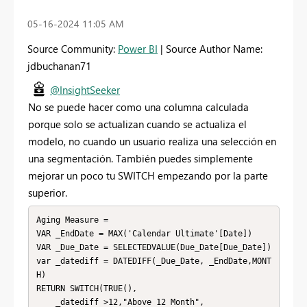
‎05-16-2024
11:05 AM
Source Community:
Power BI
| Source Author Name:
jdbuchanan71
@InsightSeeker
No se puede hacer como una columna calculada
porque solo se actualizan cuando se actualiza el
modelo, no cuando un usuario realiza una selección en
una segmentación. También puedes simplemente
mejorar un poco tu SWITCH empezando por la parte
superior.
Aging Measure = 

VAR _EndDate = MAX('Calendar Ultimate'[Date])

VAR _Due_Date = SELECTEDVALUE(Due_Date[Due_Date])

var _datediff = DATEDIFF(_Due_Date, _EndDate,MONT
H)

RETURN SWITCH(TRUE(),

    _datediff >12,"Above 12 Month",
