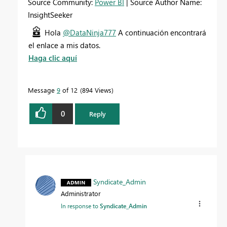
Source Community:
Power BI
| Source Author Name:
InsightSeeker
Hola
@DataNinja777
A continuación encontrará
el enlace a mis datos.
Haga clic aquí
Message
9
of 12
894 Views
0
Reply
Syndicate_Admin
Administrator
In response to
Syndicate_Admin