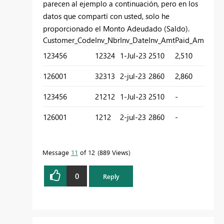
parecen al ejemplo a continuación, pero en los
datos que compartí con usted, solo he
proporcionado el Monto Adeudado (Saldo).
Customer_Code
Inv_Nbr
Inv_Date
Inv_Amt
Paid_Amt
Due_
123456
12324
1-Jul-23
2510
2,510
-
126001
32313
2-jul-23
2860
2,860
-
123456
21212
1-Jul-23
2510
-
2,510
126001
1212
2-jul-23
2860
-
2,860
Message
11
of 12
889 Views
0
Reply