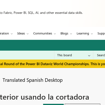
 Fabric, Power BI, SQL, AI, and other essential data skills.
iration
Ideas
Communities
Blogs
Learning
Supp
inal Round of the Power BI Dataviz World Championships. This is y
Translated Spanish Desktop
terior usando la cortadora