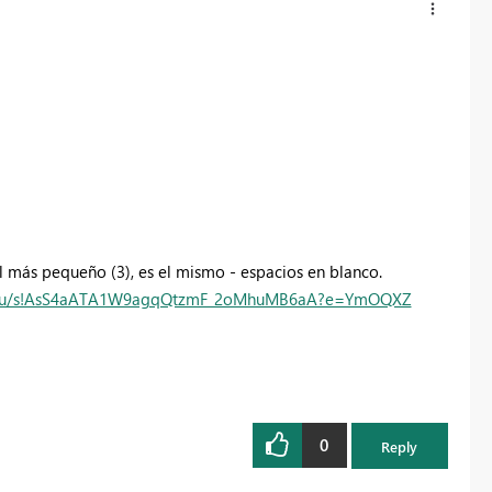
 más pequeño (3), es el mismo - espacios en blanco.
ms/u/s!AsS4aATA1W9agqQtzmF_2oMhuMB6aA?e=YmOQXZ
0
Reply