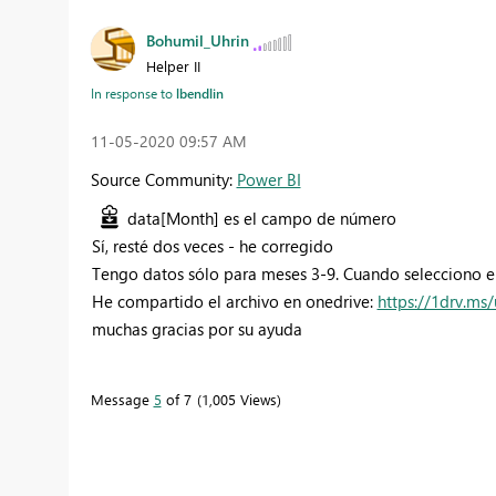
Bohumil_Uhrin
Helper II
In response to
lbendlin
‎11-05-2020
09:57 AM
Source Community:
Power BI
data[Month] es el campo de número
Sí, resté dos veces - he corregido
Tengo datos sólo para meses 3-9. Cuando selecciono el
He compartido el archivo en onedrive:
https://1drv.
muchas gracias por su ayuda
Message
5
of 7
1,005 Views