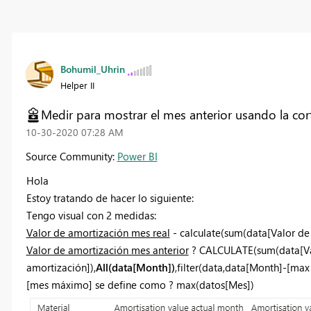
Bohumil_Uhrin
Helper II
Medir para mostrar el mes anterior usando la co
‎10-30-2020
07:28 AM
Source Community:
Power BI
Hola
Estoy tratando de hacer lo siguiente:
Tengo visual con 2 medidas:
Valor de amortización mes real
- calculate(sum(data[Valor de
Valor de amortización mes anterior
? CALCULATE(sum(data[Va
amortización]),
All(data[Month])
,filter(data,data[Month]-[max
[mes máximo] se define como ?
max(datos[Mes])