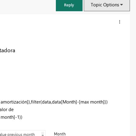
Topic Options
Reply
rtadora
 amortización]),filter(data,data[Month]-[max month]))
FabCon & SQLCon – Barcelona 2026
lor de
Join us in Barcelona for FabCon and SQLCon, the Fabric, Power BI,
 month]-1))
SQL, and AI community event. Save €200 with code FABCMTY200.
Register now