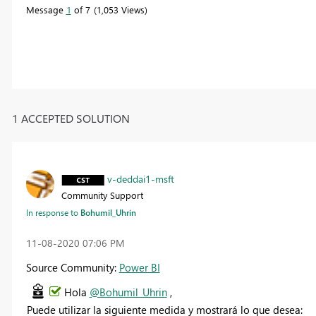
Message
1
of 7
1,053 Views
1 ACCEPTED SOLUTION
v-deddai1-msft
Community Support
In response to
Bohumil_Uhrin
‎11-08-2020
07:06 PM
Source Community:
Power BI
Hola
@Bohumil_Uhrin
,
Puede utilizar la siguiente medida y mostrará lo que desea: