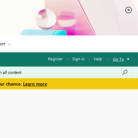
ort
Register
·
Sign in
·
Help
·
Go To
our chance.
Learn more