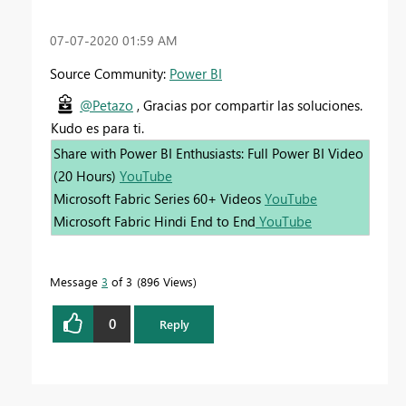
‎07-07-2020
01:59 AM
Source Community:
Power BI
@Petazo
, Gracias por compartir las soluciones.
Kudo es para ti.
Share with Power BI Enthusiasts: Full Power BI Video
(20 Hours)
YouTube
Microsoft Fabric Series 60+ Videos
YouTube
Microsoft Fabric Hindi End to End
YouTube
Message
3
of 3
896 Views
0
Reply